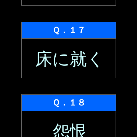
Ｑ．１７
床に就く
Ｑ．１８
怨恨