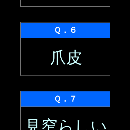
Ｑ．６
爪皮
Ｑ．７
見窄らしい