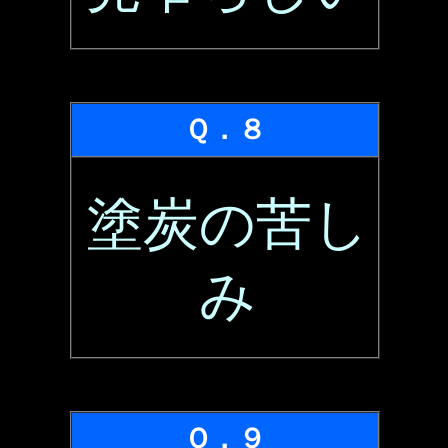
Ｑ．８
塗炭の苦し
み
Ｑ．９