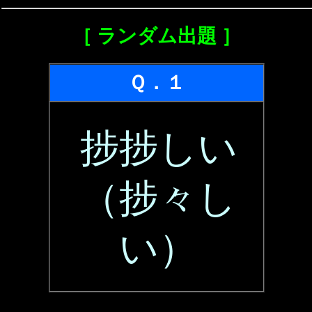
［ ランダム出題 ］
Ｑ．１
捗捗しい
（捗々し
い）