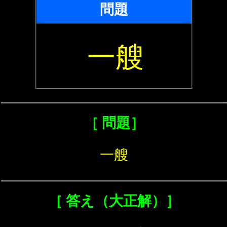
問題
一艘
［ 問題］
一艘
［ 答え（大正解）］