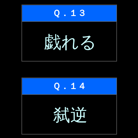
Ｑ．１３
戯れる
Ｑ．１４
弑逆