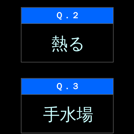
Ｑ．２
熱る
Ｑ．３
手水場