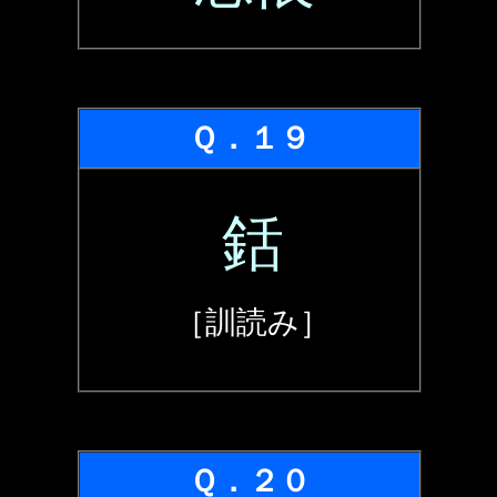
Ｑ．１９
銛
［訓読み］
Ｑ．２０