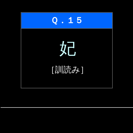
Ｑ．１５
妃
［訓読み］