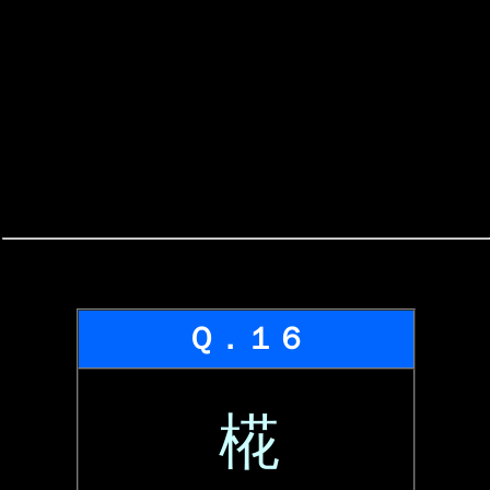
Ｑ．１６
椛