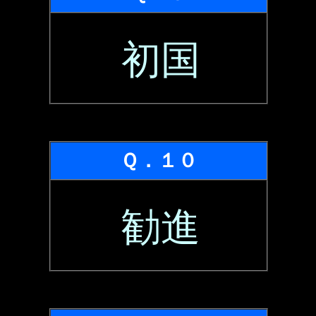
初国
Ｑ．１０
勧進