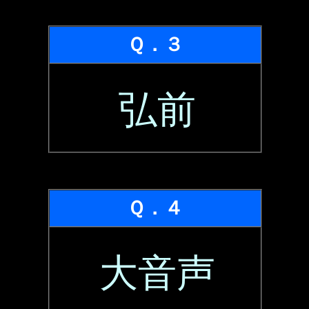
Ｑ．３
弘前
Ｑ．４
大音声