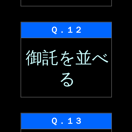
Ｑ．１２
御託を並べ
る
Ｑ．１３