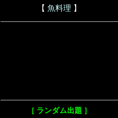
【
魚料理
】
［ ランダム出題 ］