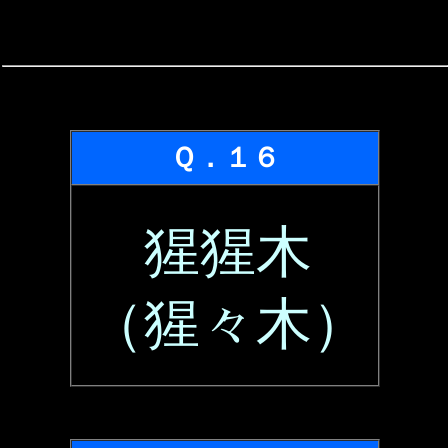
Ｑ．１６
猩猩木
（猩々木）