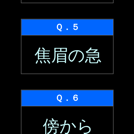
Ｑ．５
焦眉の急
Ｑ．６
傍から