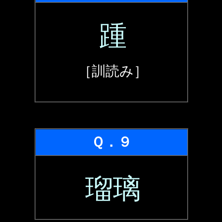
踵
［訓読み］
Ｑ．９
瑠璃