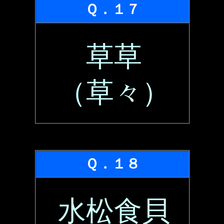
Ｑ．１７
草草
（草々）
Ｑ．１８
水松食貝