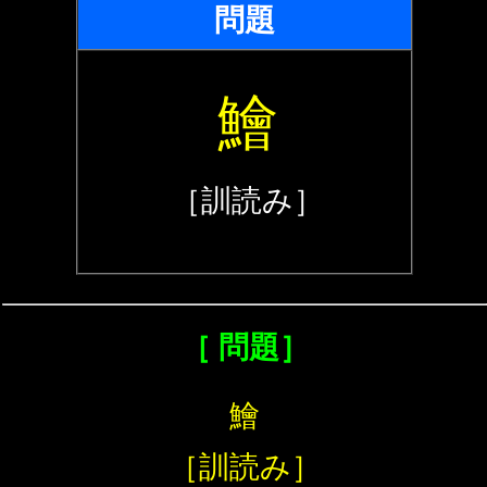
問題
鱠
［訓読み］
［ 問題］
鱠
［訓読み］