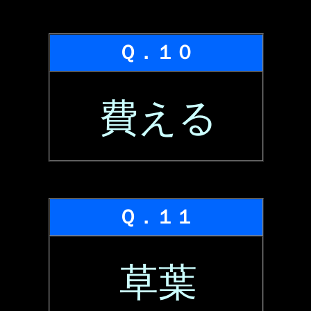
Ｑ．１０
費える
Ｑ．１１
草葉