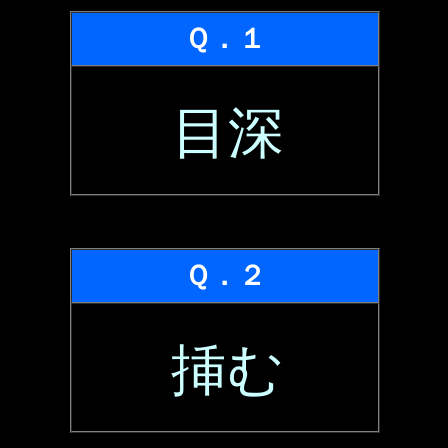
Ｑ．１
目深
Ｑ．２
挿む