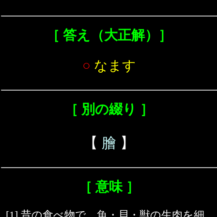
［ 答え（大正解）］
○
なます
［ 別の綴り ］
【
膾
】
［ 意味 ］
[1] 昔の食べ物で、魚・貝・獣の生肉を細