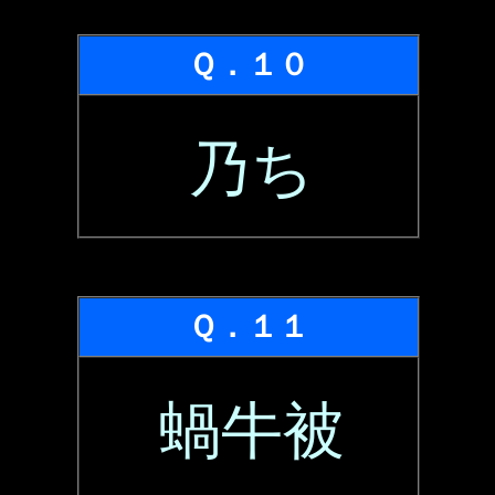
Ｑ．１０
乃ち
Ｑ．１１
蝸牛被