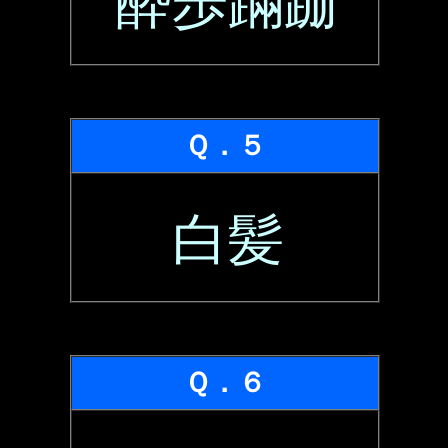
酔歩蹣跚
Ｑ．５
白髪
Ｑ．６