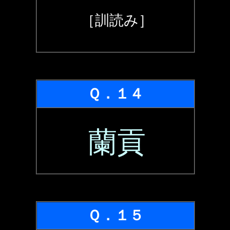
［訓読み］
Ｑ．１４
蘭貢
Ｑ．１５