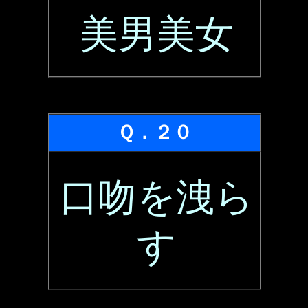
美男美女
Ｑ．２０
口吻を洩ら
す