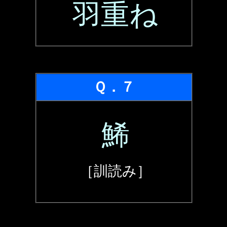
羽重ね
Ｑ．７
鯑
［訓読み］