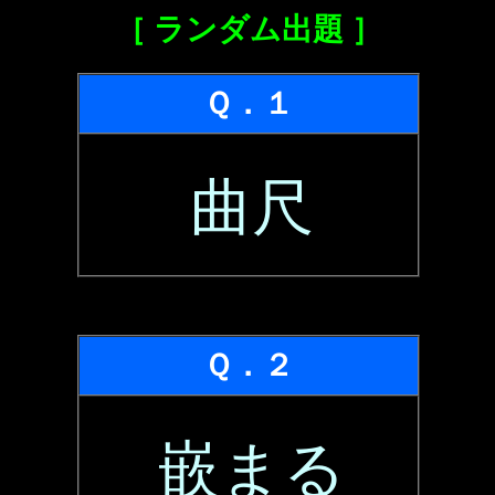
［ ランダム出題 ］
Ｑ．１
曲尺
Ｑ．２
嵌まる