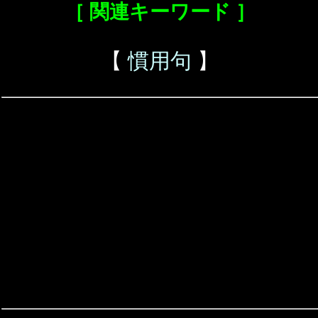
［ 関連キーワード ］
【
慣用句
】