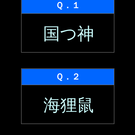
Ｑ．１
国つ神
Ｑ．２
海狸鼠