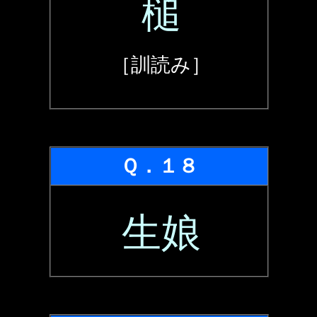
槌
［訓読み］
Ｑ．１８
生娘