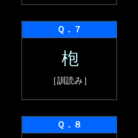
Ｑ．７
枹
［訓読み］
Ｑ．８