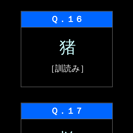
Ｑ．１６
猪
［訓読み］
Ｑ．１７