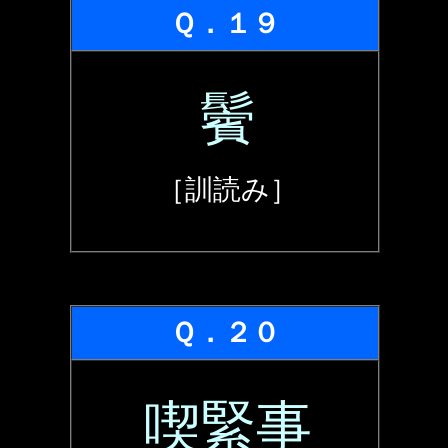
Ｑ．１９
鬢
［訓読み］
Ｑ．２０
喫緊事