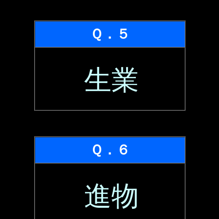
Ｑ．５
生業
Ｑ．６
進物