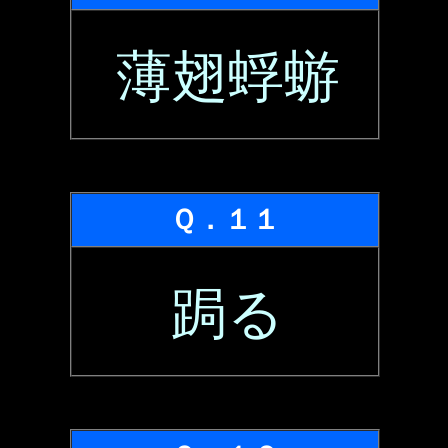
薄翅蜉蝣
Ｑ．１１
跼る