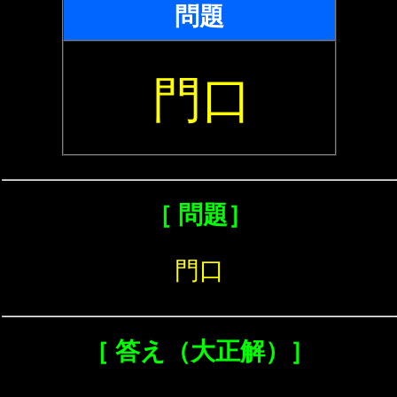
問題
門口
［ 問題］
門口
［ 答え（大正解）］