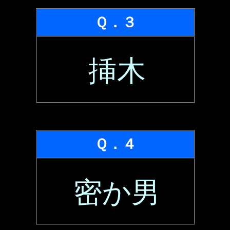
Ｑ．３
挿木
Ｑ．４
密か男