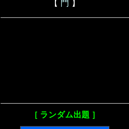
【
門
】
［ ランダム出題 ］