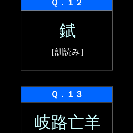
Ｑ．１２
錻
［訓読み］
Ｑ．１３
岐路亡羊