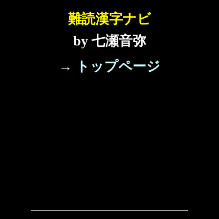
難読漢字ナビ
by 七瀬音弥
→ トップページ