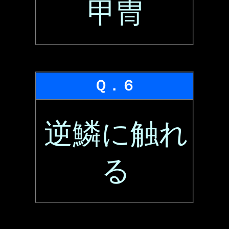
甲冑
Ｑ．６
逆鱗に触れ
る