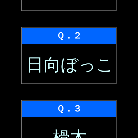
Ｑ．２
日向ぼっこ
Ｑ．３
榾木