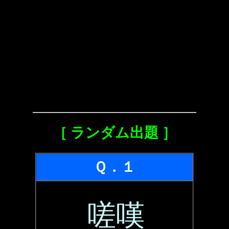
［ ランダム出題 ］
Ｑ．１
嗟嘆