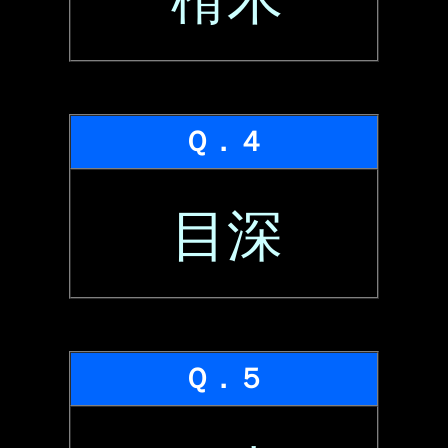
Ｑ．４
目深
Ｑ．５