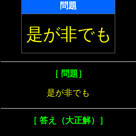
問題
是が非でも
［ 問題］
是が非でも
［ 答え（大正解）］