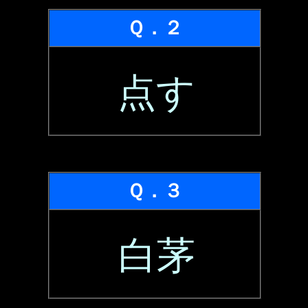
Ｑ．２
点す
Ｑ．３
白茅