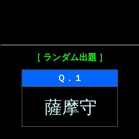
［ ランダム出題 ］
Ｑ．１
薩摩守