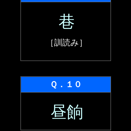
巷
［訓読み］
Ｑ．１０
昼餉