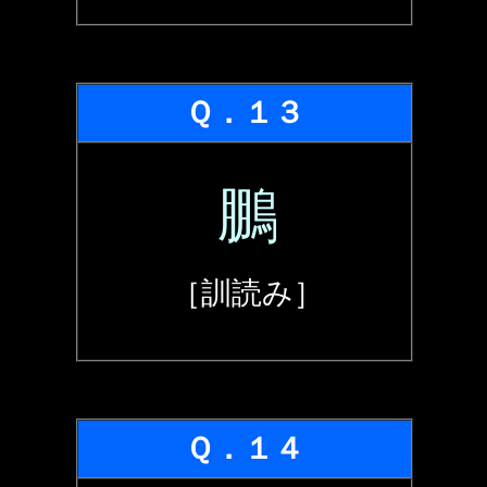
Ｑ．１３
鵬
［訓読み］
Ｑ．１４