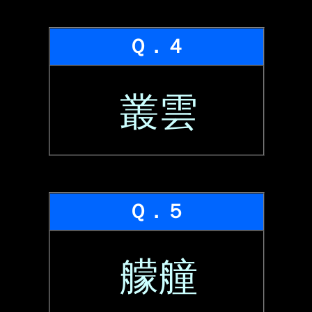
Ｑ．４
叢雲
Ｑ．５
艨艟