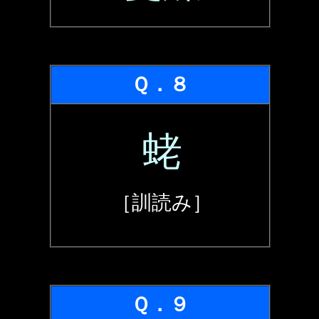
Ｑ．８
蛯
［訓読み］
Ｑ．９