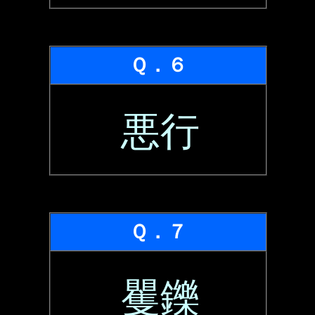
Ｑ．６
悪行
Ｑ．７
矍鑠