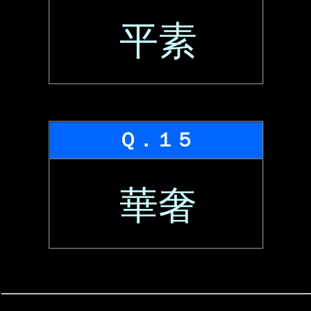
平素
Ｑ．１５
華奢