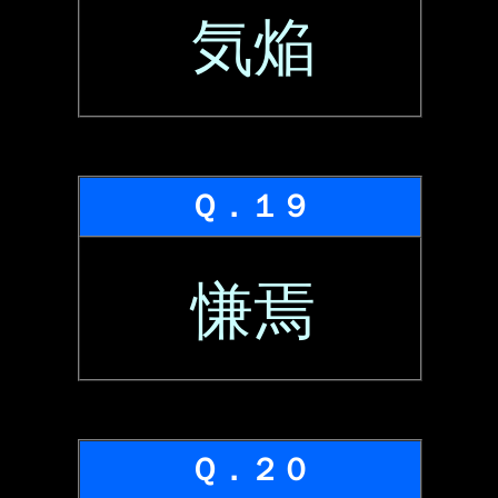
気焔
Ｑ．１９
慊焉
Ｑ．２０