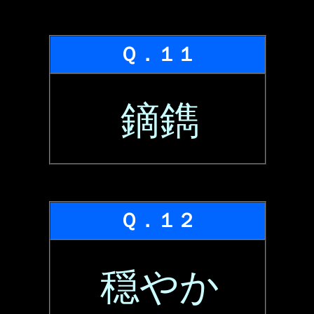
Ｑ．１１
鏑鐫
Ｑ．１２
穏やか