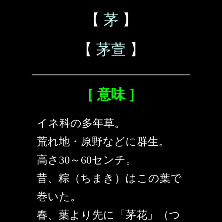
【
茅
】
【
茅萱
】
［ 意味 ］
イネ科の多年草。
荒れ地・原野などに群生。
高さ30～60センチ。
昔、粽（ちまき）はこの葉で
巻いた。
春、葉より先に「茅花」（つ