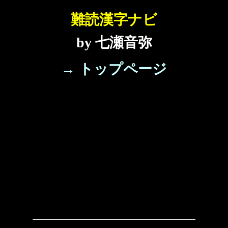
難読漢字ナビ
by 七瀬音弥
→ トップページ