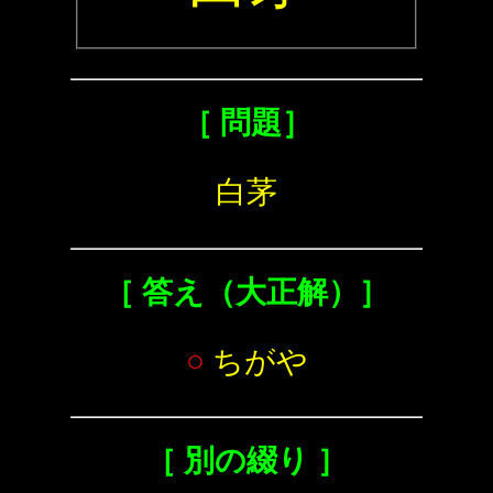
［ 問題］
白茅
［ 答え（大正解）］
○
ちがや
［ 別の綴り ］