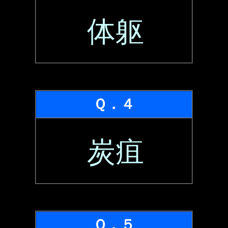
体躯
Ｑ．４
炭疽
Ｑ．５