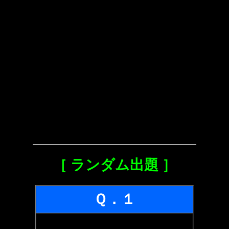
［ ランダム出題 ］
Ｑ．１