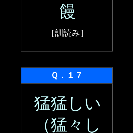
饅
［訓読み］
Ｑ．１７
猛猛しい
（猛々し