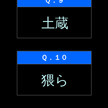
Ｑ．９
土蔵
Ｑ．１０
猥ら