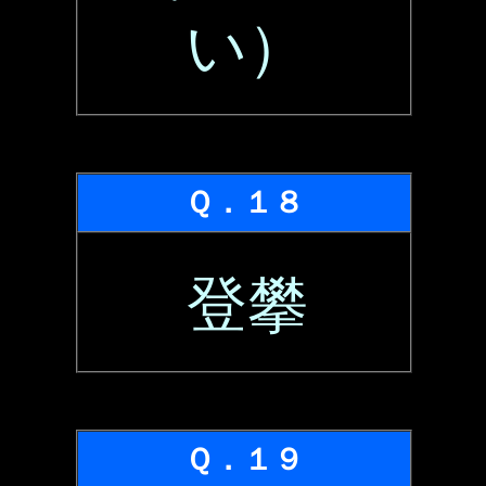
い）
Ｑ．１８
登攀
Ｑ．１９