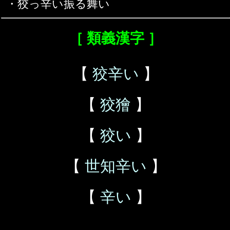
・狡っ辛い振る舞い
［ 類義漢字 ］
【
狡辛い
】
【
狡獪
】
【
狡い
】
【
世知辛い
】
【
辛い
】