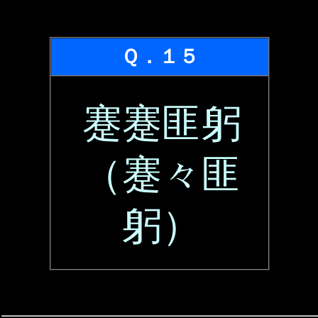
Ｑ．１５
蹇蹇匪躬
（蹇々匪
躬）