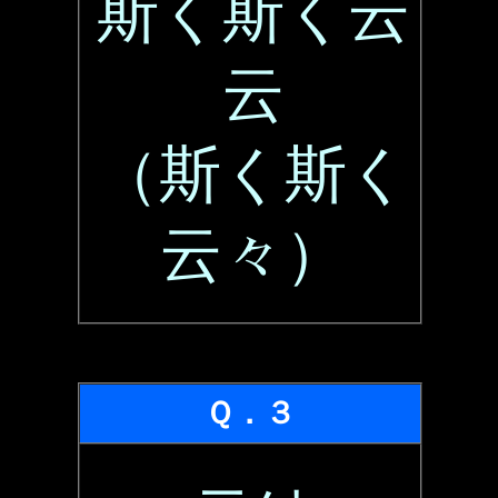
斯く斯く云
云
（斯く斯く
云々）
Ｑ．３