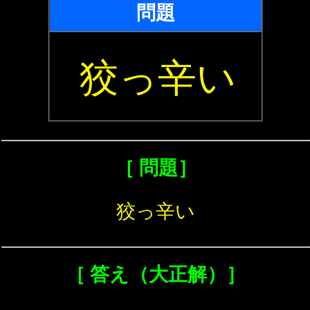
問題
狡っ辛い
［ 問題］
狡っ辛い
［ 答え（大正解）］