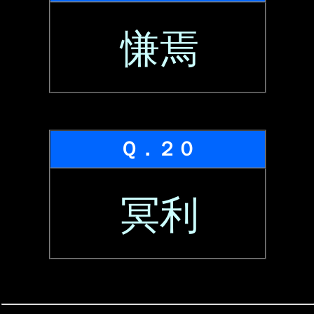
慊焉
Ｑ．２０
冥利