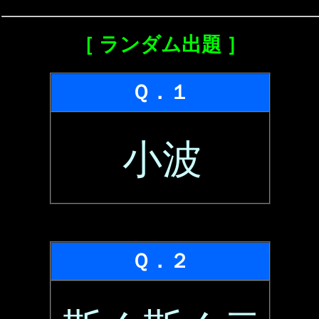
［ ランダム出題 ］
Ｑ．１
小波
Ｑ．２