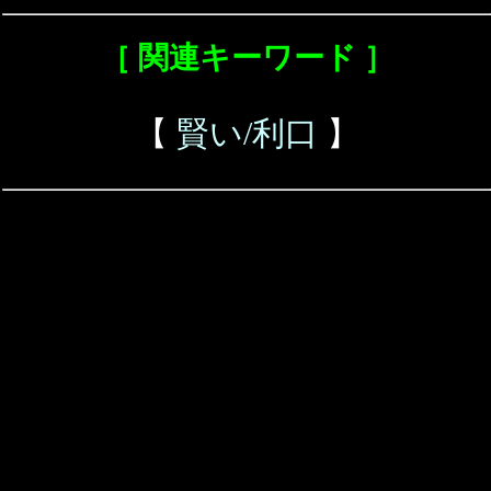
［ 関連キーワード ］
【
賢い/利口
】