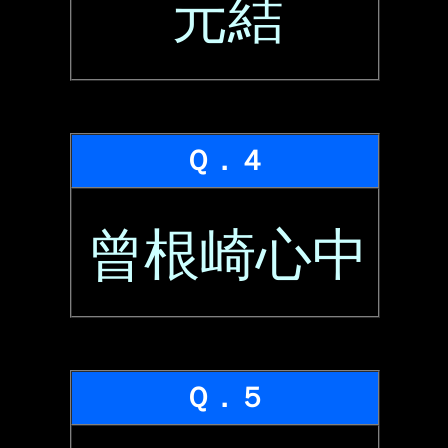
元結
Ｑ．４
曾根崎心中
Ｑ．５