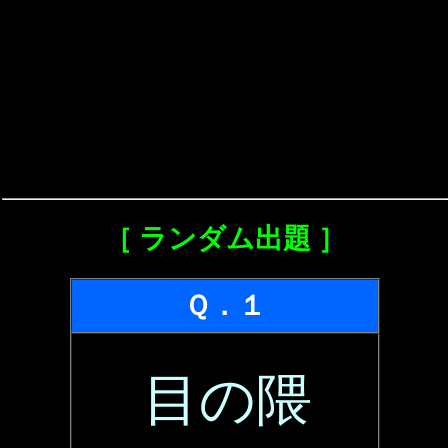
［ ランダム出題 ］
Ｑ．１
目の隈