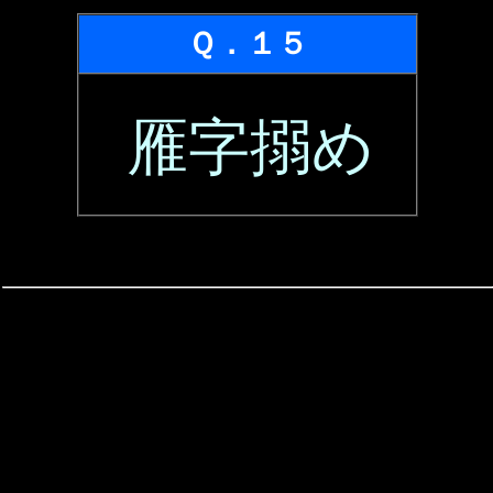
Ｑ．１５
雁字搦め