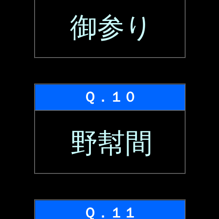
御参り
Ｑ．１０
野幇間
Ｑ．１１