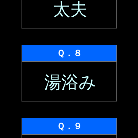
太夫
Ｑ．８
湯浴み
Ｑ．９