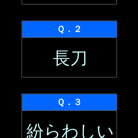
Ｑ．２
長刀
Ｑ．３
紛らわしい