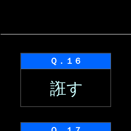
Ｑ．１６
誑す
Ｑ．１７