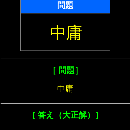
問題
中庸
［ 問題］
中庸
［ 答え（大正解）］