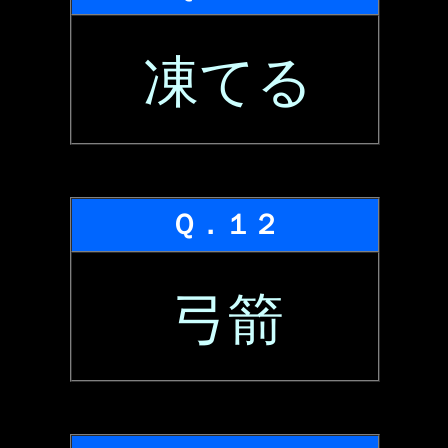
凍てる
Ｑ．１２
弓箭