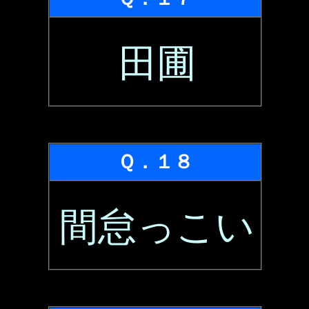
田圃
Ｑ．１８
間怠っこい