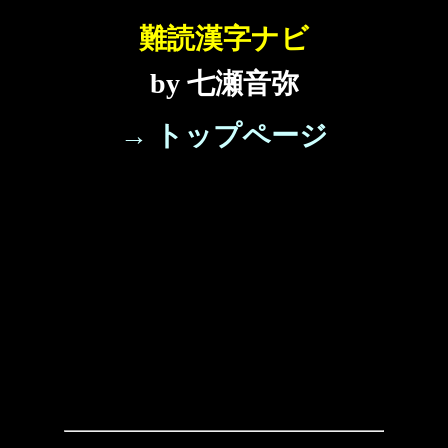
難読漢字ナビ
by 七瀬音弥
→ トップページ