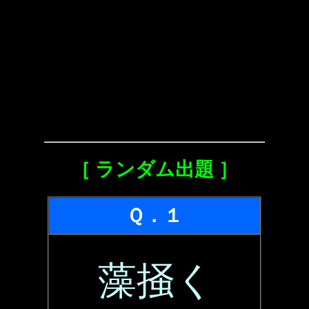
［ ランダム出題 ］
Ｑ．１
藻掻く