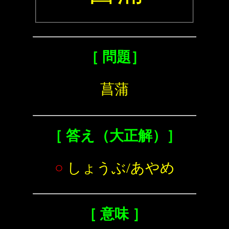
［ 問題］
菖蒲
［ 答え（大正解）］
○
しょうぶ/あやめ
［ 意味 ］