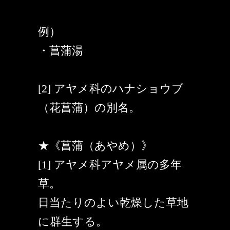
例）
・菖蒲湯
[2] アヤメ科のハナショウブ
（花菖蒲）の別名。
★《菖蒲（あやめ）》
[1] アヤメ科アヤメ属の多年
草。
日当たりのよい乾燥した草地
に群生する。