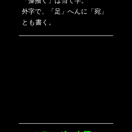
「藻掻く」は当て字。
外字で、「足」へんに「宛」
とも書く。