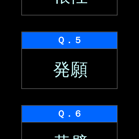
Ｑ．５
発願
Ｑ．６