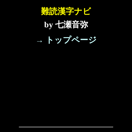
難読漢字ナビ
by 七瀬音弥
→ トップページ