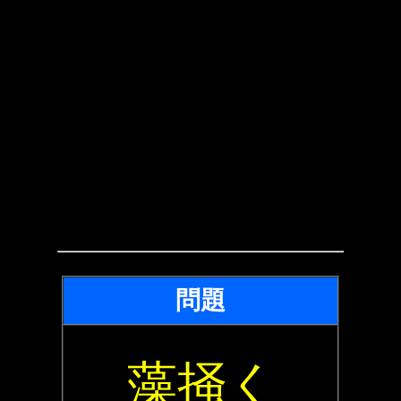
問題
藻掻く