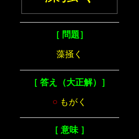
［ 問題］
藻掻く
［ 答え（大正解）］
○
もがく
［ 意味 ］