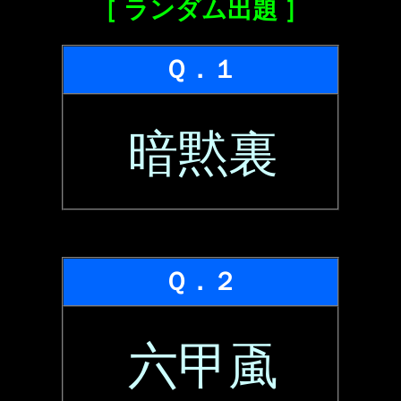
［ ランダム出題 ］
Ｑ．１
暗黙裏
Ｑ．２
六甲颪