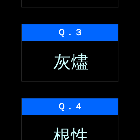
Ｑ．３
灰燼
Ｑ．４
根性