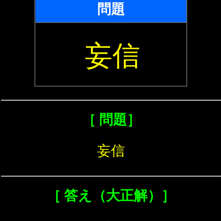
問題
妄信
［ 問題］
妄信
［ 答え（大正解）］