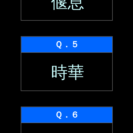
偃息
Ｑ．５
時華
Ｑ．６