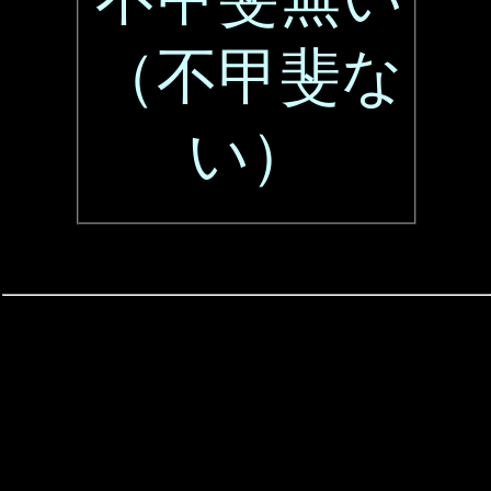
（不甲斐な
い）