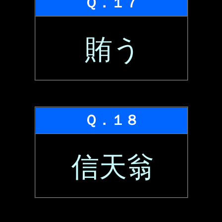
Ｑ．１７
賄う
Ｑ．１８
信天翁