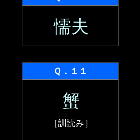
懦夫
Ｑ．１１
蟹
［訓読み］