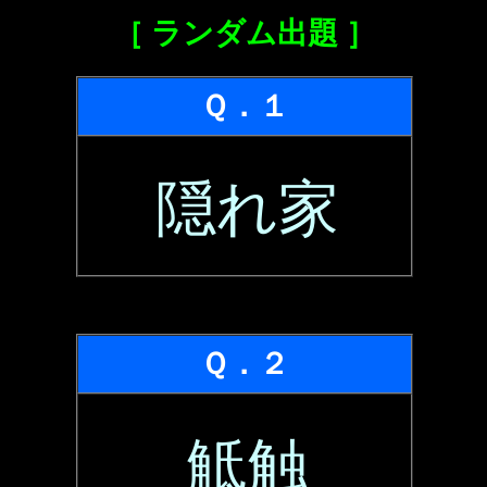
［ ランダム出題 ］
Ｑ．１
隠れ家
Ｑ．２
觝触