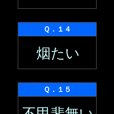
Ｑ．１４
烟たい
Ｑ．１５
不甲斐無い