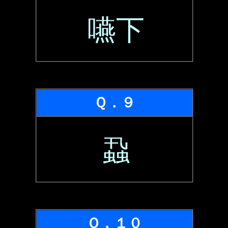
嚥下
Ｑ．９
蝨
Ｑ．１０