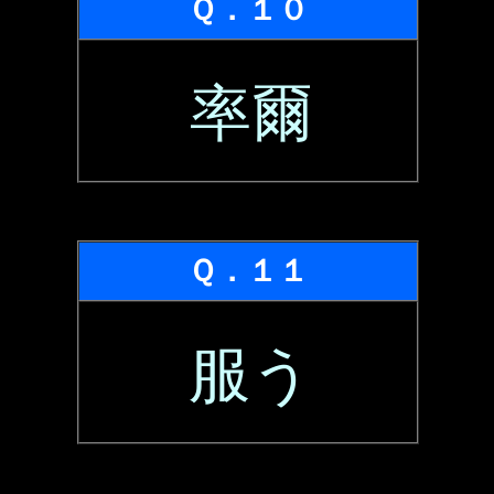
Ｑ．１０
率爾
Ｑ．１１
服う