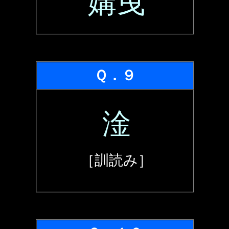
媾曳
Ｑ．９
淦
［訓読み］