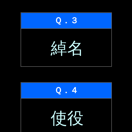
Ｑ．３
綽名
Ｑ．４
使役