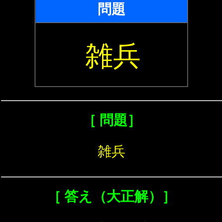
問題
雑兵
［ 問題］
雑兵
［ 答え（大正解）］