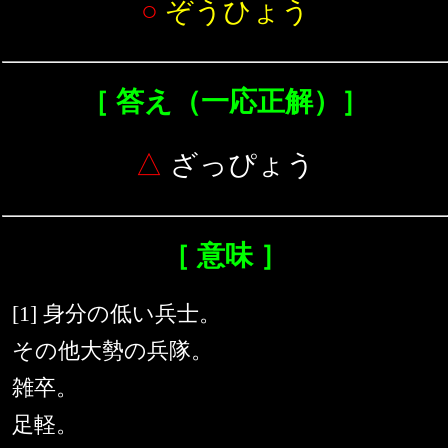
○
ぞうひょう
［ 答え（一応正解）］
△
ざっぴょう
［ 意味 ］
[1] 身分の低い兵士。
その他大勢の兵隊。
雑卒。
足軽。