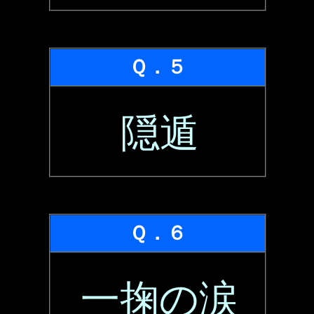
Ｑ．５
隠遁
Ｑ．６
一掬の涙