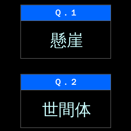
Ｑ．１
懸崖
Ｑ．２
世間体