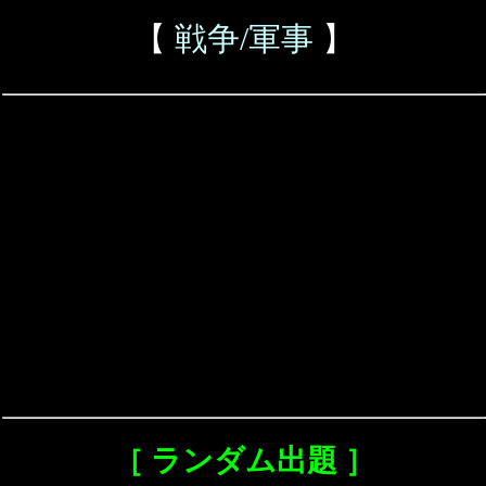
【
戦争/軍事
】
［ ランダム出題 ］