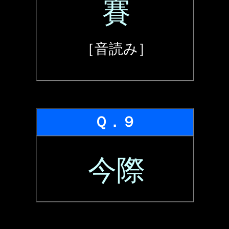
賽
［音読み］
Ｑ．９
今際