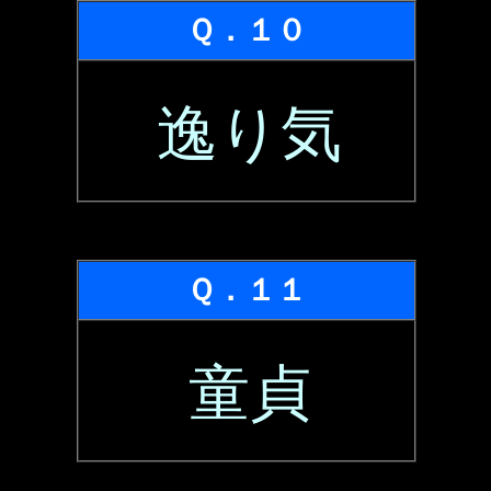
Ｑ．１０
逸り気
Ｑ．１１
童貞