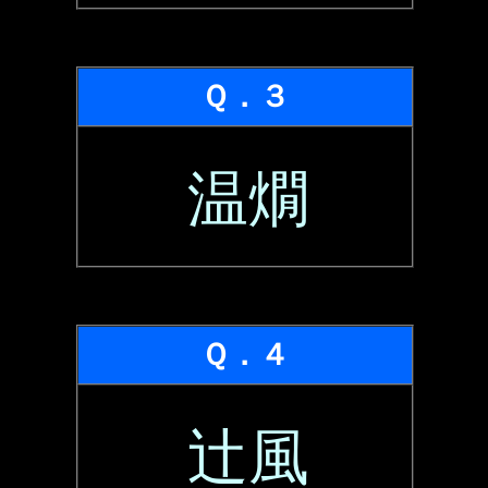
Ｑ．３
温燗
Ｑ．４
辻風