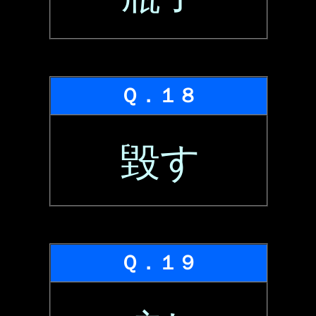
Ｑ．１８
毀す
Ｑ．１９