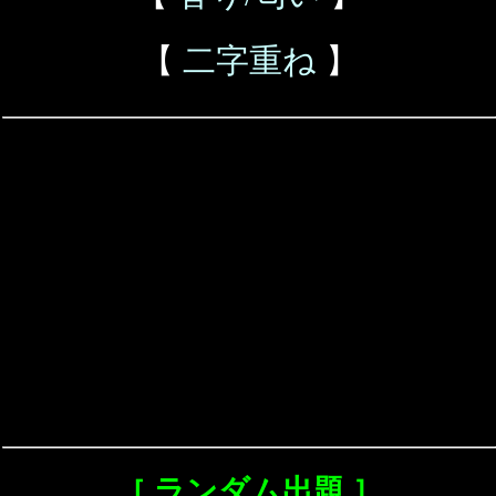
【
二字重ね
】
［ ランダム出題 ］