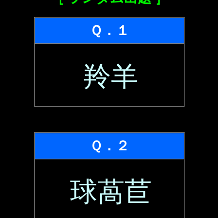
Ｑ．１
羚羊
Ｑ．２
球萵苣