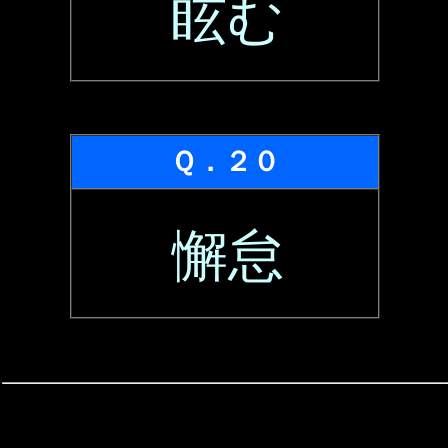
眩む
Ｑ．２０
懈怠