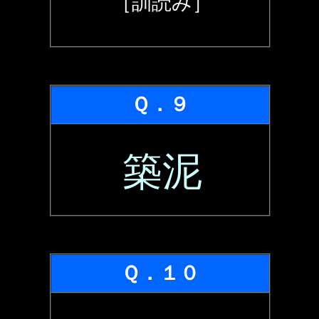
［訓読み］
Ｑ．９
築泥
Ｑ．１０