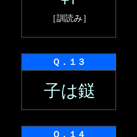
［訓読み］
Ｑ．１３
子は鎹
Ｑ．１４