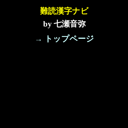
難読漢字ナビ
by 七瀬音弥
→ トップページ