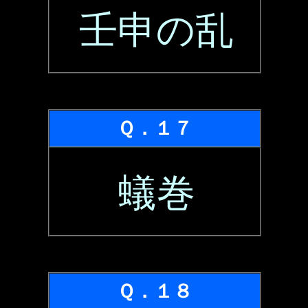
壬申の乱
Ｑ．１７
蟻巻
Ｑ．１８