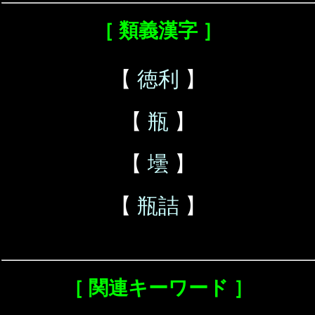
［ 類義漢字 ］
【
徳利
】
【
瓶
】
【
壜
】
【
瓶詰
】
［ 関連キーワード ］