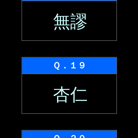
無謬
Ｑ．１９
杏仁