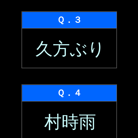
Ｑ．３
久方ぶり
Ｑ．４
村時雨