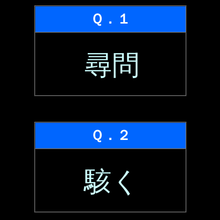
Ｑ．１
尋問
Ｑ．２
駭く