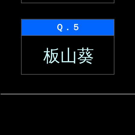
Ｑ．５
板山葵