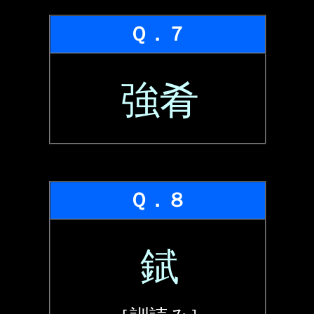
Ｑ．７
強肴
Ｑ．８
錻