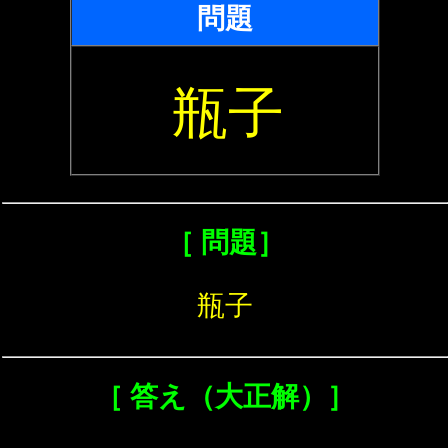
問題
瓶子
［ 問題］
瓶子
［ 答え（大正解）］