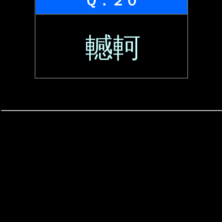
Ｑ．２０
轗軻