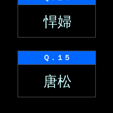
悍婦
Ｑ．１５
唐松