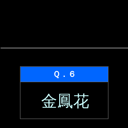
Ｑ．６
金鳳花