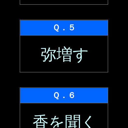
Ｑ．５
弥増す
Ｑ．６
香を聞く