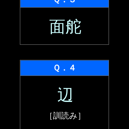
面舵
Ｑ．４
辺
［訓読み］