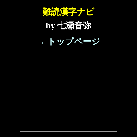
難読漢字ナビ
by 七瀬音弥
→ トップページ