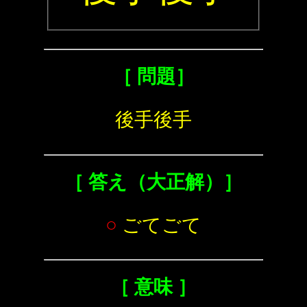
［ 問題］
後手後手
［ 答え（大正解）］
○
ごてごて
［ 意味 ］