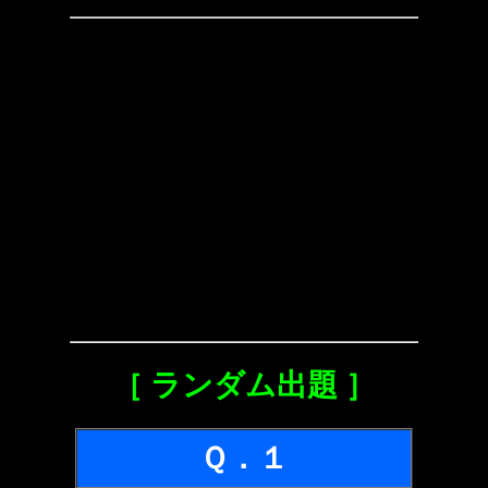
［ ランダム出題 ］
Ｑ．１