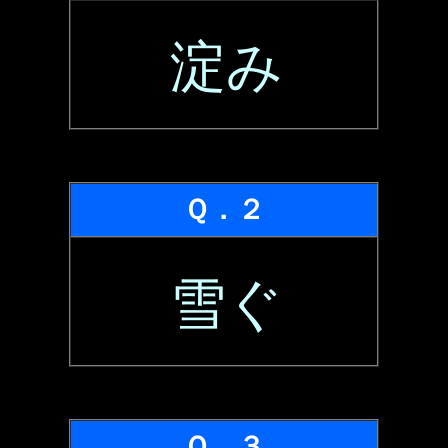
淀み
Ｑ．２
雪ぐ
Ｑ．３