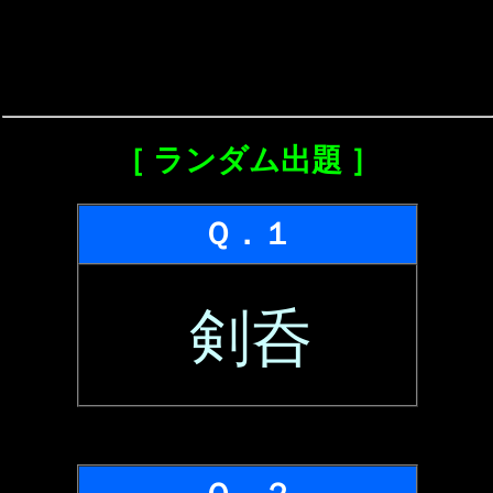
［ ランダム出題 ］
Ｑ．１
剣呑