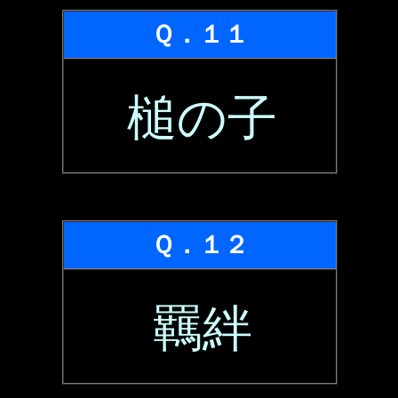
Ｑ．１１
槌の子
Ｑ．１２
羈絆