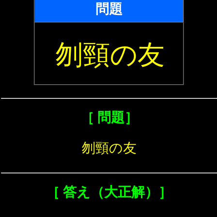
問題
刎頸の友
［ 問題］
刎頸の友
［ 答え（大正解）］