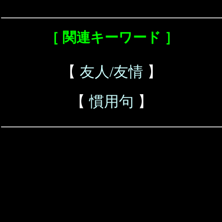
［ 関連キーワード ］
【
友人/友情
】
【
慣用句
】