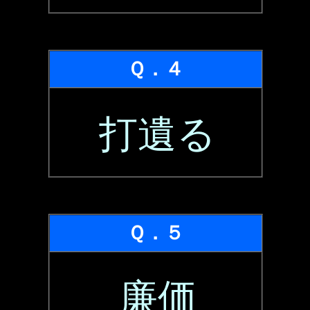
Ｑ．４
打遺る
Ｑ．５
廉価