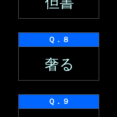
但書
Ｑ．８
奢る
Ｑ．９