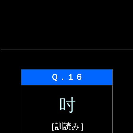
Ｑ．１６
吋
［訓読み］