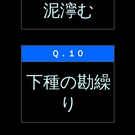
泥濘む
Ｑ．１０
下種の勘繰
り