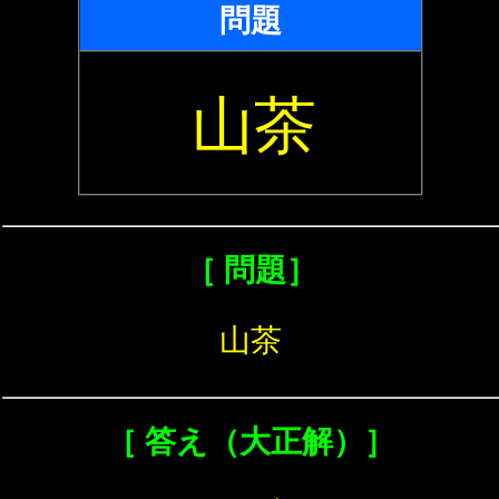
問題
山茶
［ 問題］
山茶
［ 答え（大正解）］