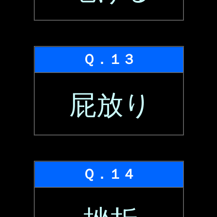
Ｑ．１３
屁放り
Ｑ．１４