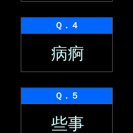
Ｑ．４
病痾
Ｑ．５
些事