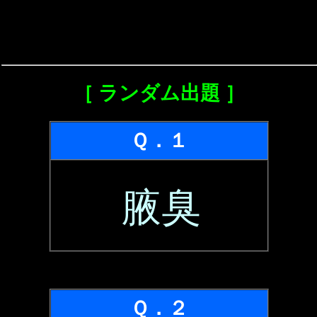
［ ランダム出題 ］
Ｑ．１
腋臭
Ｑ．２