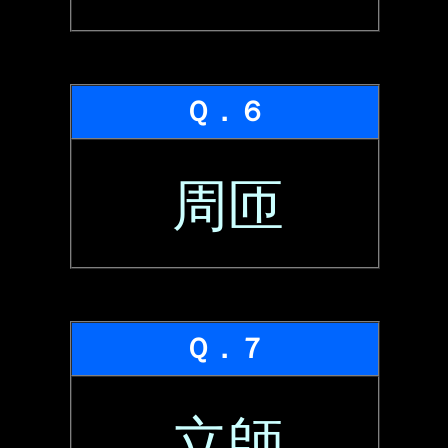
Ｑ．６
周匝
Ｑ．７
立師