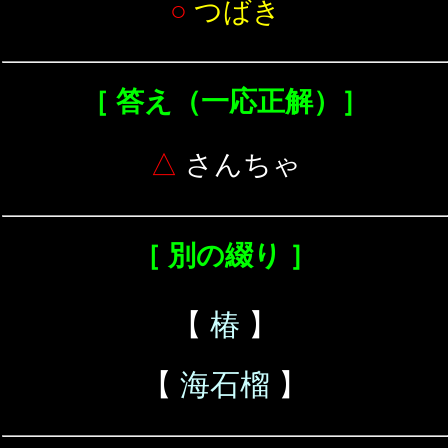
○
つばき
［ 答え（一応正解）］
△
さんちゃ
［ 別の綴り ］
【
椿
】
【
海石榴
】