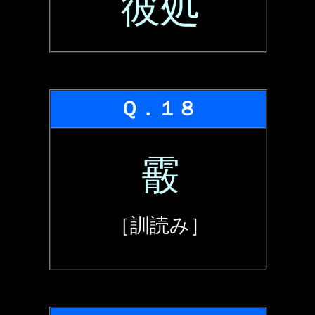
彼処
Ｑ．１８
霰
［訓読み］