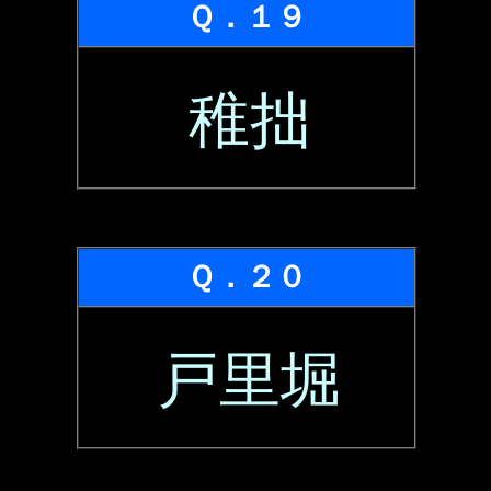
Ｑ．１９
稚拙
Ｑ．２０
戸里堀