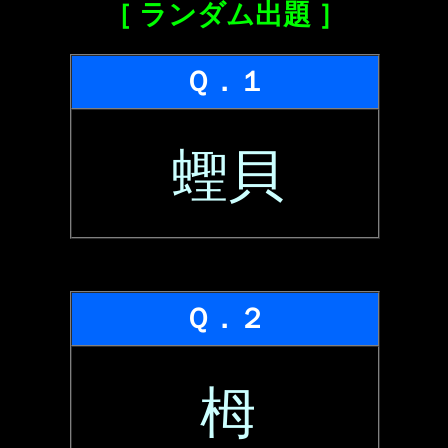
［ ランダム出題 ］
Ｑ．１
蟶貝
Ｑ．２
栂