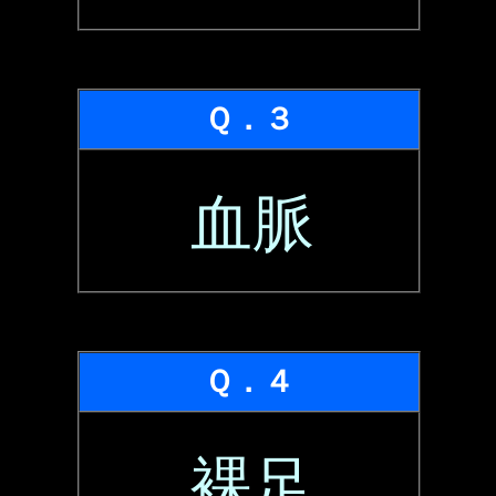
Ｑ．３
血脈
Ｑ．４
裸足