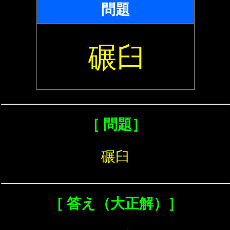
問題
碾臼
［ 問題］
碾臼
［ 答え（大正解）］