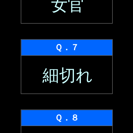
女官
Ｑ．７
細切れ
Ｑ．８