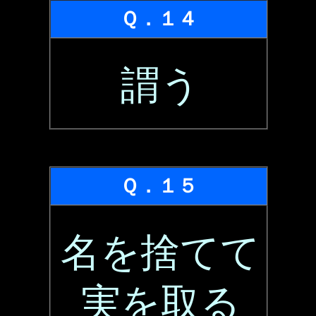
Ｑ．１４
謂う
Ｑ．１５
名を捨てて
実を取る