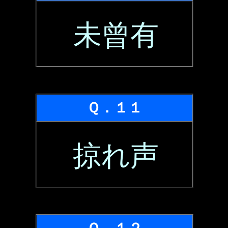
未曾有
Ｑ．１１
掠れ声