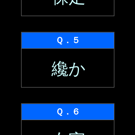
Ｑ．５
纔か
Ｑ．６