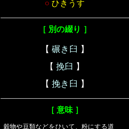
○
ひきうす
［ 別の綴り ］
【
碾き臼
】
【
挽臼
】
【
挽き臼
】
［ 意味 ］
穀物や豆類などをひいて、粉にする道