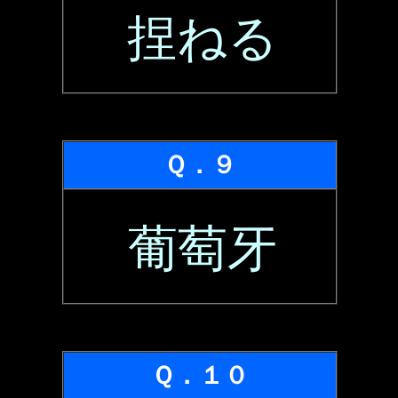
捏ねる
Ｑ．９
葡萄牙
Ｑ．１０