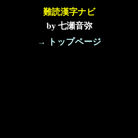
難読漢字ナビ
by 七瀬音弥
→ トップページ