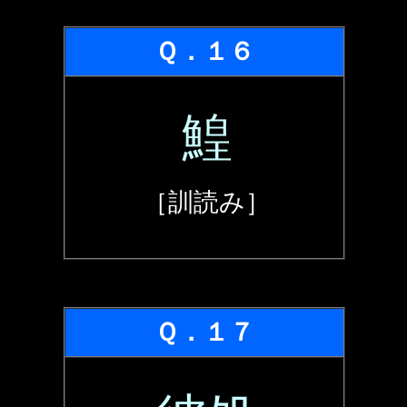
Ｑ．１６
鰉
［訓読み］
Ｑ．１７