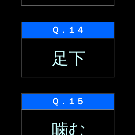
Ｑ．１４
足下
Ｑ．１５
噛む