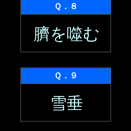
Ｑ．８
臍を噬む
Ｑ．９
雪垂