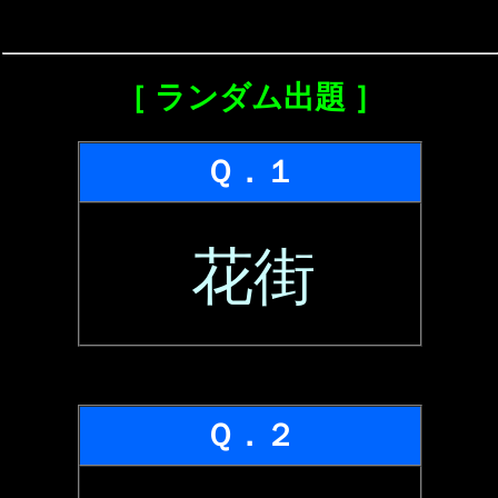
［ ランダム出題 ］
Ｑ．１
花街
Ｑ．２