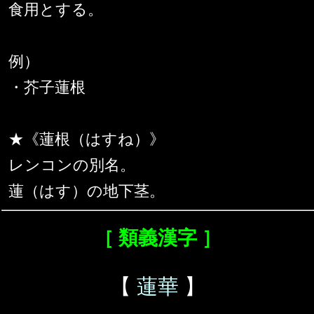
食用とする。
例）
・芥子蓮根
★《蓮根（はすね）》
レンコンの別名。
蓮（はす）の地下茎。
［ 類義漢字 ］
【
蓮華
】