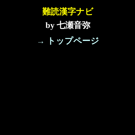
難読漢字ナビ
by 七瀬音弥
→ トップページ