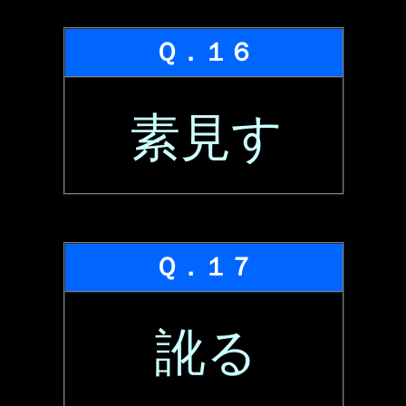
Ｑ．１６
素見す
Ｑ．１７
訛る