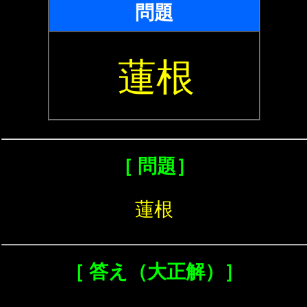
問題
蓮根
［ 問題］
蓮根
［ 答え（大正解）］