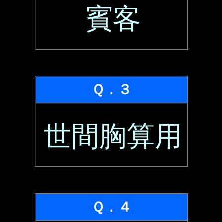
賓客
Ｑ．３
世間胸算用
Ｑ．４