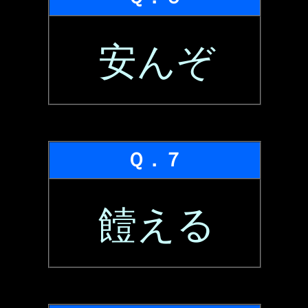
安んぞ
Ｑ．７
饐える