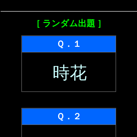
［ ランダム出題 ］
Ｑ．１
時花
Ｑ．２