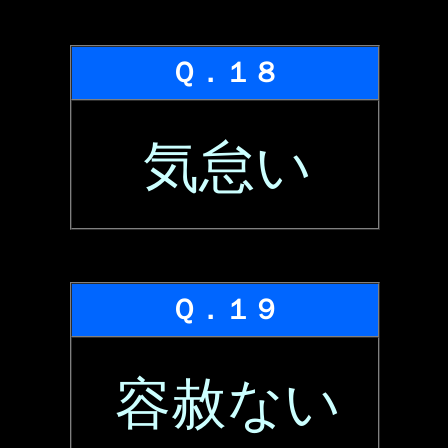
Ｑ．１８
気怠い
Ｑ．１９
容赦ない