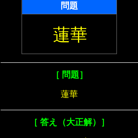
問題
蓮華
［ 問題］
蓮華
［ 答え（大正解）］