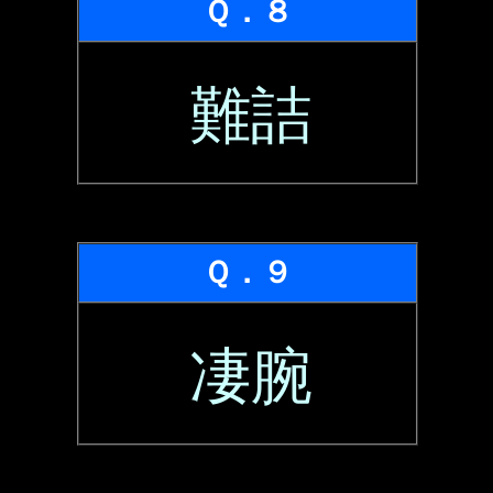
Ｑ．８
難詰
Ｑ．９
凄腕