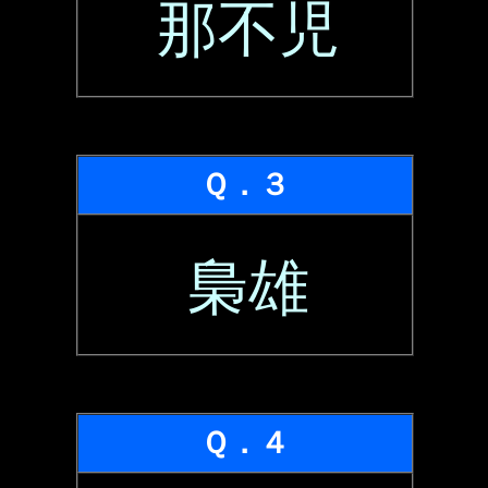
那不児
Ｑ．３
梟雄
Ｑ．４