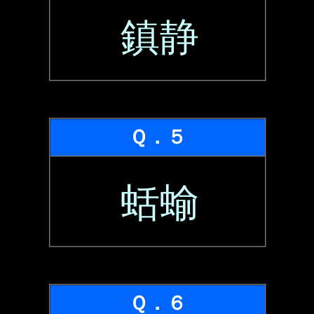
鎮静
Ｑ．５
蛞蝓
Ｑ．６