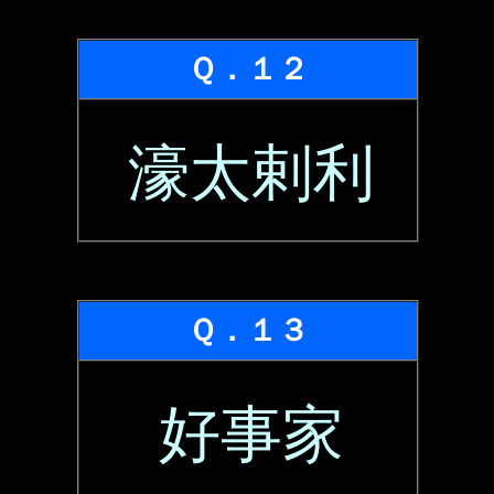
Ｑ．１２
濠太剌利
Ｑ．１３
好事家