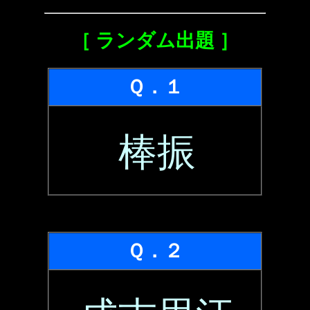
［ ランダム出題 ］
Ｑ．１
棒振
Ｑ．２