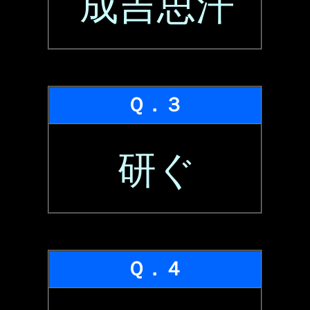
成吉思汗
Ｑ．３
研ぐ
Ｑ．４