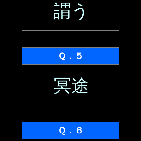
謂う
Ｑ．５
冥途
Ｑ．６