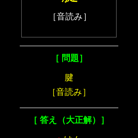
［音読み］
［ 問題］
腱
［音読み］
［ 答え（大正解）］