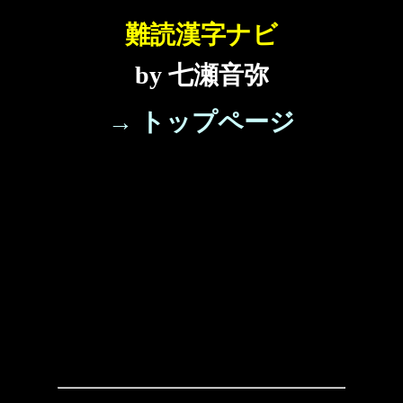
難読漢字ナビ
by 七瀬音弥
→ トップページ