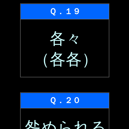
Ｑ．１９
各々
（各各）
Ｑ．２０
咎められる