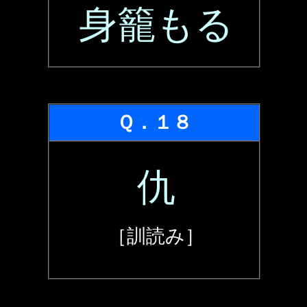
身籠もる
Ｑ．１８
仇
［訓読み］