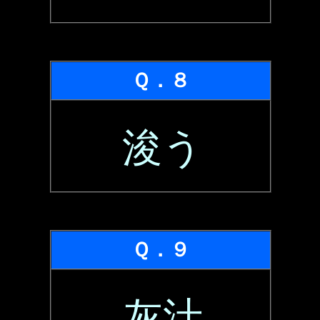
Ｑ．８
浚う
Ｑ．９
灰汁