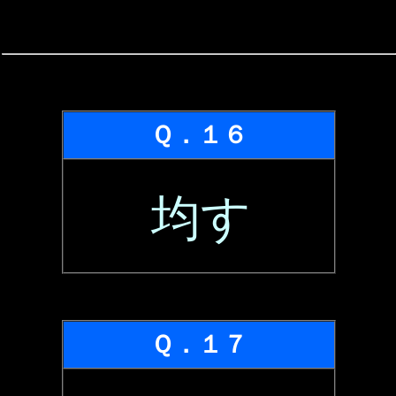
Ｑ．１６
均す
Ｑ．１７