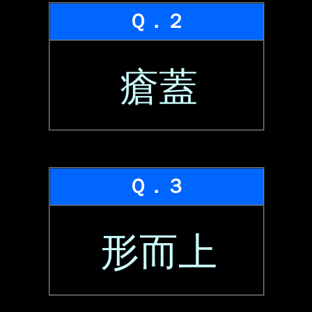
Ｑ．２
瘡蓋
Ｑ．３
形而上