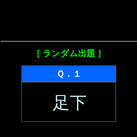
［ ランダム出題 ］
Ｑ．１
足下