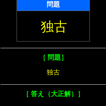
問題
独古
［ 問題］
独古
［ 答え（大正解）］