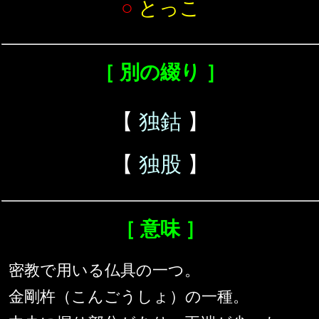
○
とっこ
［ 別の綴り ］
【
独鈷
】
【
独股
】
［ 意味 ］
密教で用いる仏具の一つ。
金剛杵（こんごうしょ）の一種。