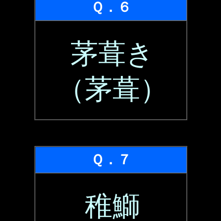
Ｑ．６
茅葺き
（茅葺）
Ｑ．７
稚鰤