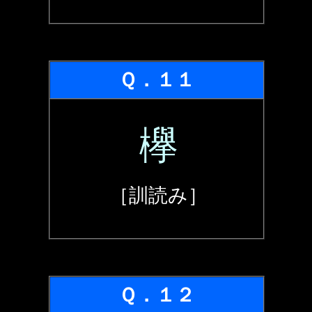
Ｑ．１１
欅
［訓読み］
Ｑ．１２