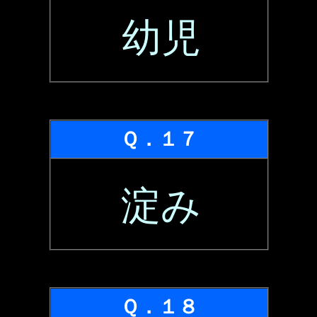
幼児
Ｑ．１７
淀み
Ｑ．１８