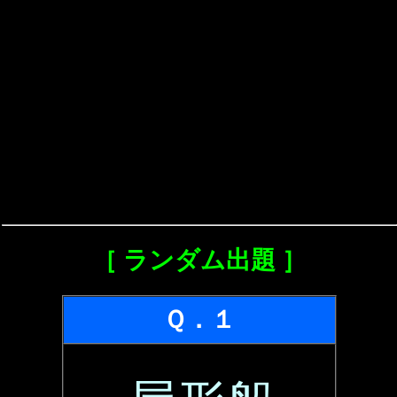
［ ランダム出題 ］
Ｑ．１