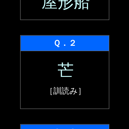
屋形船
Ｑ．２
芒
［訓読み］