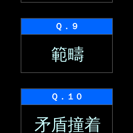
Ｑ．９
範疇
Ｑ．１０
矛盾撞着