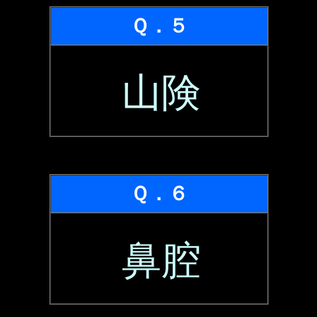
Ｑ．５
山険
Ｑ．６
鼻腔