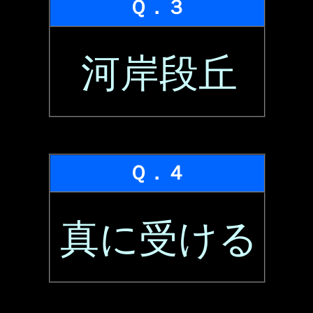
Ｑ．３
河岸段丘
Ｑ．４
真に受ける