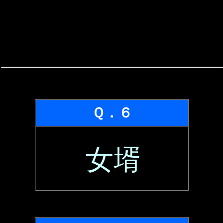
Ｑ．６
女壻