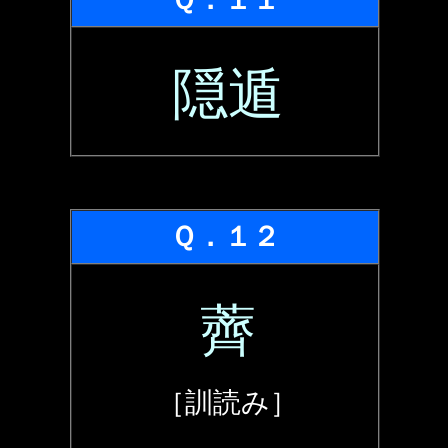
隠遁
Ｑ．１２
薺
［訓読み］