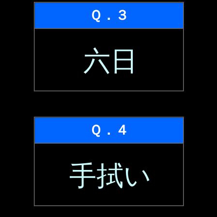
Ｑ．３
六日
Ｑ．４
手拭い