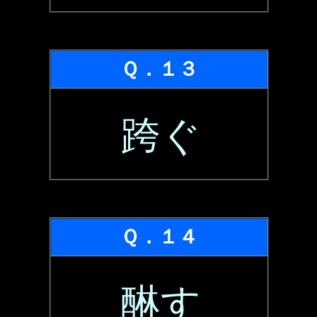
Ｑ．１３
跨ぐ
Ｑ．１４
醂す