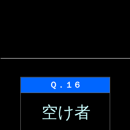
Ｑ．１６
空け者