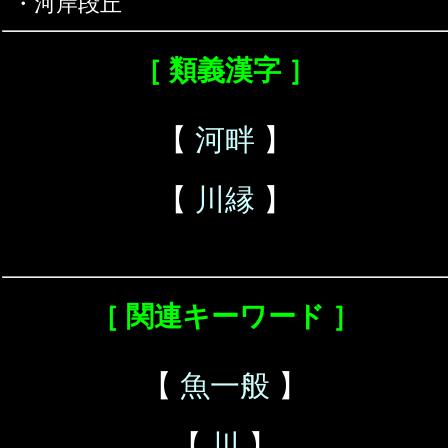
・河岸段丘
［ 類義漢字 ］
【
河畔
】
【
川縁
】
［ 関連キーワード ］
【
魚一般
】
【
川
】