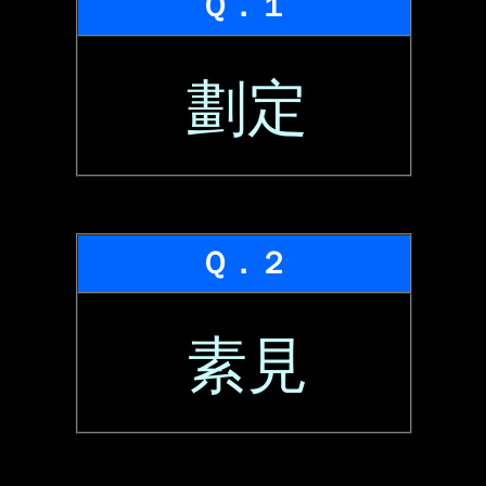
Ｑ．１
劃定
Ｑ．２
素見