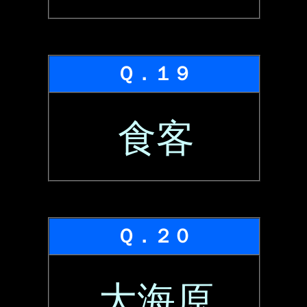
Ｑ．１９
食客
Ｑ．２０
大海原