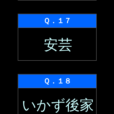
Ｑ．１７
安芸
Ｑ．１８
いかず後家