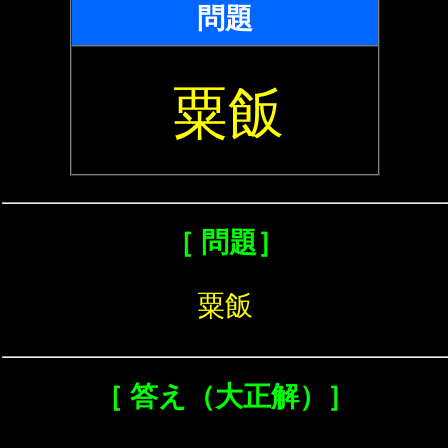
問題
粟飯
［ 問題］
粟飯
［ 答え（大正解）］