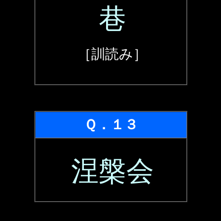
巷
［訓読み］
Ｑ．１３
涅槃会