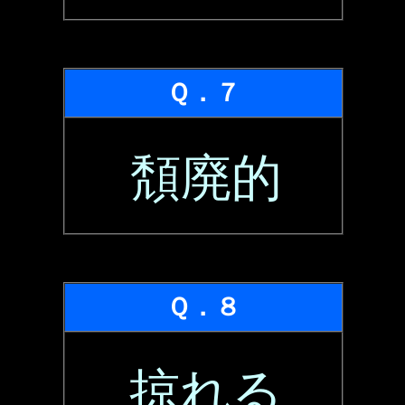
Ｑ．７
頽廃的
Ｑ．８
掠れる