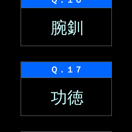
腕釧
Ｑ．１７
功徳