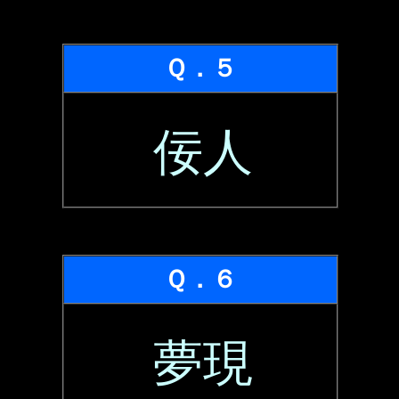
Ｑ．５
佞人
Ｑ．６
夢現