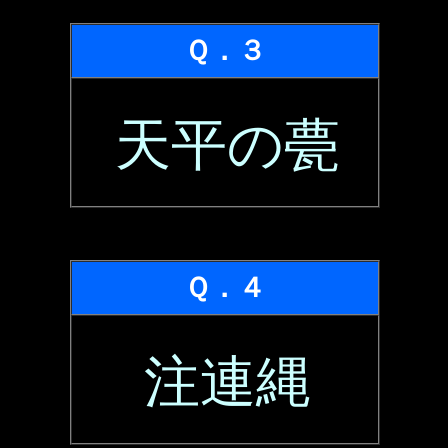
Ｑ．３
天平の甍
Ｑ．４
注連縄