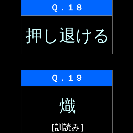
Ｑ．１８
押し退ける
Ｑ．１９
熾
［訓読み］