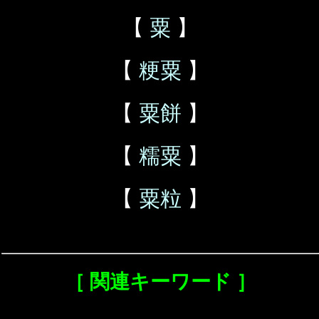
【
粟
】
【
粳粟
】
【
粟餅
】
【
糯粟
】
【
粟粒
】
［ 関連キーワード ］