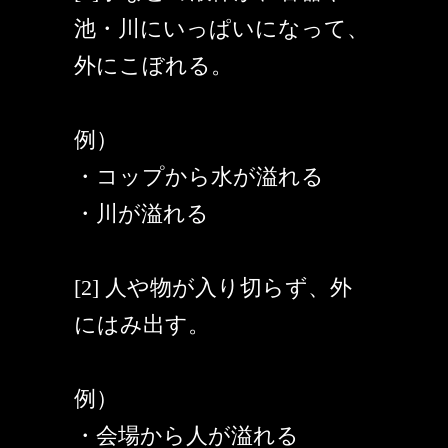
池・川にいっぱいになって、
外にこぼれる。
例）
・コップから水が溢れる
・川が溢れる
[2] 人や物が入り切らず、外
にはみ出す。
例）
・会場から人が溢れる