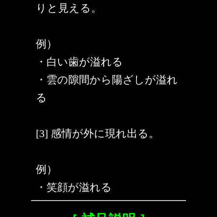
りと見える。
例）
・白い歯が溢れる
・雲の隙間から陽ざしが溢れ
る
[3] 感情が外に現れ出る。
例）
・笑顔が溢れる