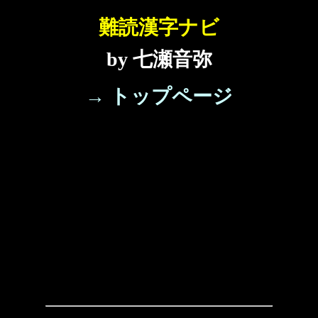
難読漢字ナビ
by 七瀬音弥
→ トップページ