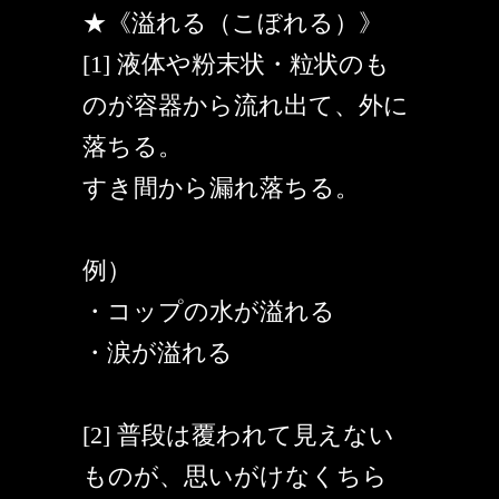
★《溢れる（こぼれる）》
[1] 液体や粉末状・粒状のも
のが容器から流れ出て、外に
落ちる。
すき間から漏れ落ちる。
例）
・コップの水が溢れる
・涙が溢れる
[2] 普段は覆われて見えない
ものが、思いがけなくちら