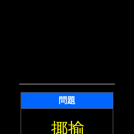
問題
揶揄