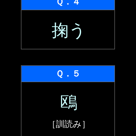
Ｑ．４
掬う
Ｑ．５
鴎
［訓読み］