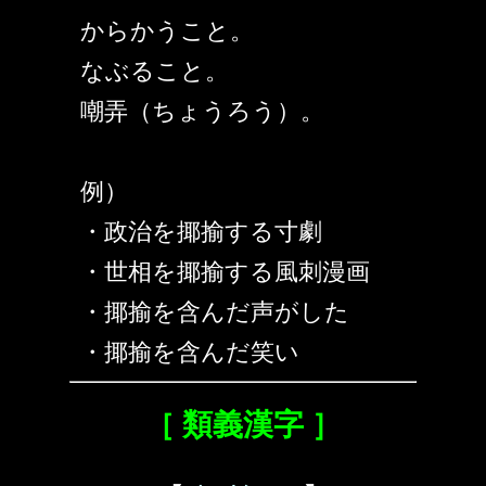
からかうこと。
なぶること。
嘲弄（ちょうろう）。
例）
・政治を揶揄する寸劇
・世相を揶揄する風刺漫画
・揶揄を含んだ声がした
・揶揄を含んだ笑い
［ 類義漢字 ］