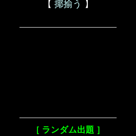
【
揶揄う
】
［ ランダム出題 ］