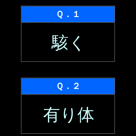
Ｑ．１
駭く
Ｑ．２
有り体