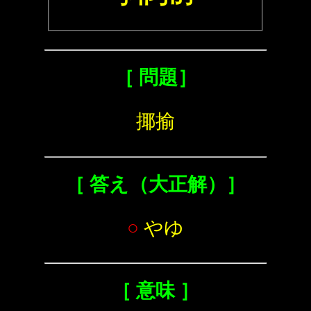
［ 問題］
揶揄
［ 答え（大正解）］
○
やゆ
［ 意味 ］