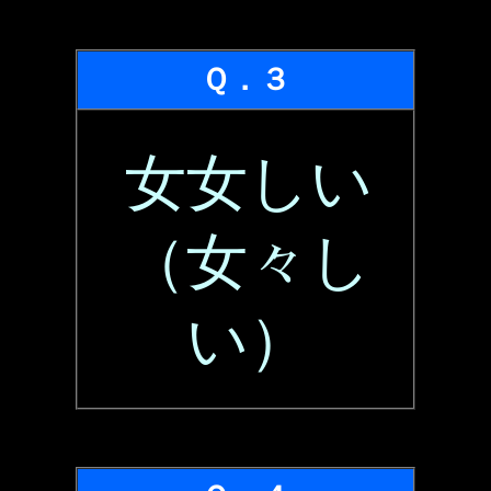
Ｑ．３
女女しい
（女々し
い）