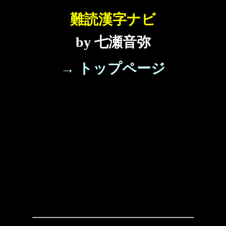
難読漢字ナビ
by 七瀬音弥
→ トップページ