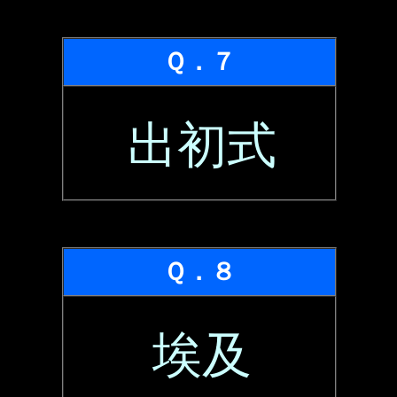
Ｑ．７
出初式
Ｑ．８
埃及