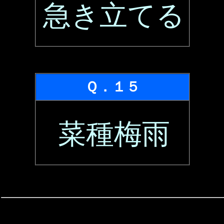
急き立てる
Ｑ．１５
菜種梅雨