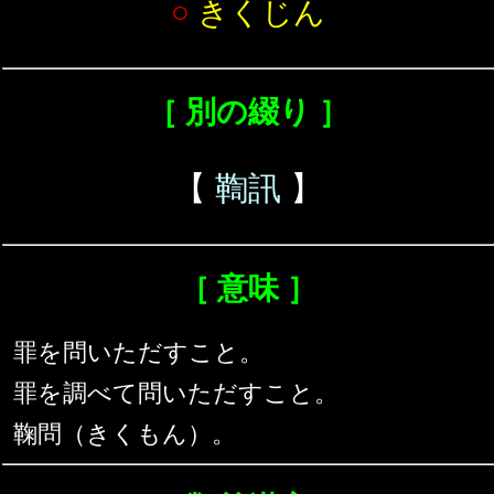
○
きくじん
［ 別の綴り ］
【
鞫訊
】
［ 意味 ］
罪を問いただすこと。
罪を調べて問いただすこと。
鞠問（きくもん）。