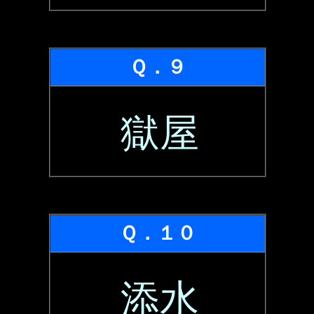
Ｑ．９
獄屋
Ｑ．１０
添水