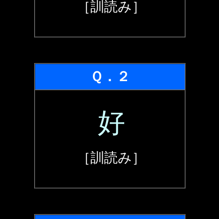
［訓読み］
Ｑ．２
好
［訓読み］