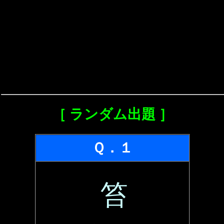
［ ランダム出題 ］
Ｑ．１
笞