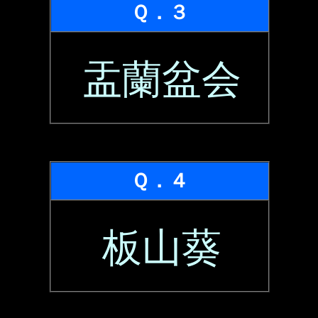
Ｑ．３
盂蘭盆会
Ｑ．４
板山葵