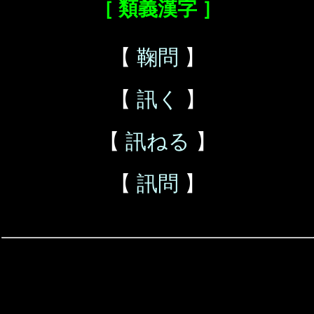
［ 類義漢字 ］
【
鞠問
】
【
訊く
】
【
訊ねる
】
【
訊問
】