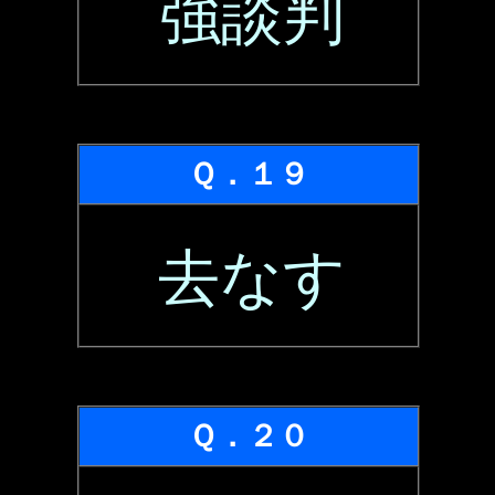
強談判
Ｑ．１９
去なす
Ｑ．２０