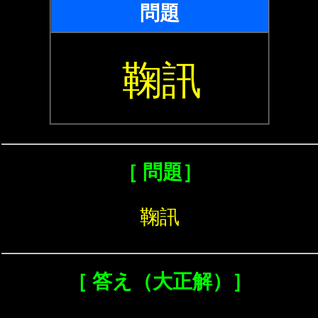
問題
鞠訊
［ 問題］
鞠訊
［ 答え（大正解）］