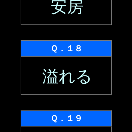
安房
Ｑ．１８
溢れる
Ｑ．１９