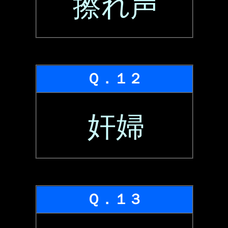
擦れ声
Ｑ．１２
奸婦
Ｑ．１３