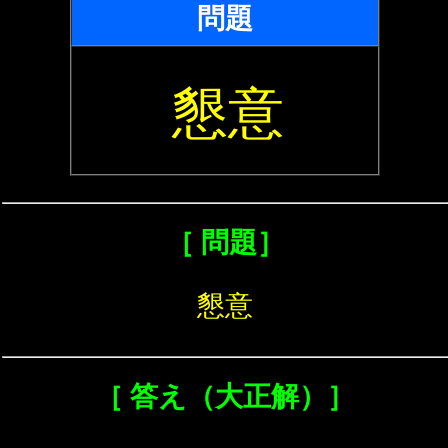
問題
懇意
［ 問題］
懇意
［ 答え（大正解）］