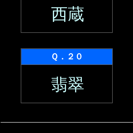
西蔵
Ｑ．２０
翡翠