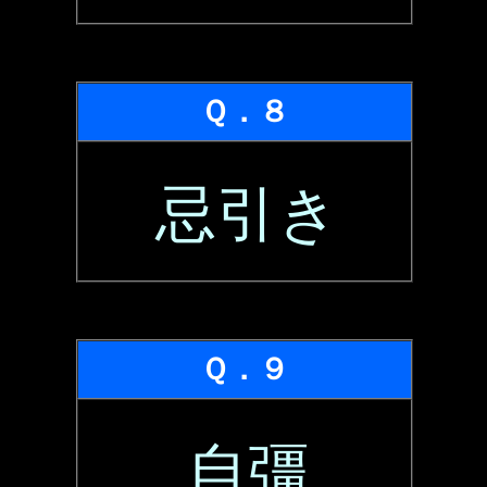
Ｑ．８
忌引き
Ｑ．９
自彊