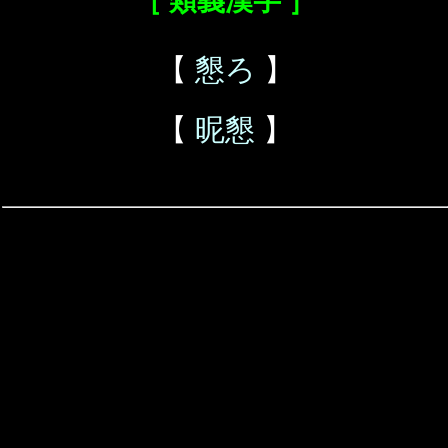
［ 類義漢字 ］
【
懇ろ
】
【
昵懇
】