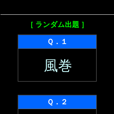
［ ランダム出題 ］
Ｑ．１
風巻
Ｑ．２