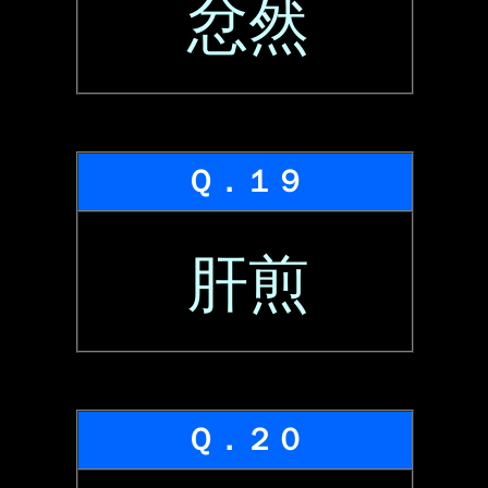
忿然
Ｑ．１９
肝煎
Ｑ．２０