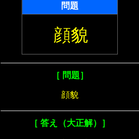
問題
顔貌
［ 問題］
顔貌
［ 答え（大正解）］