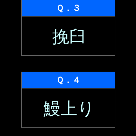
Ｑ．３
挽臼
Ｑ．４
鰻上り