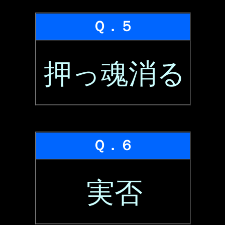
Ｑ．５
押っ魂消る
Ｑ．６
実否