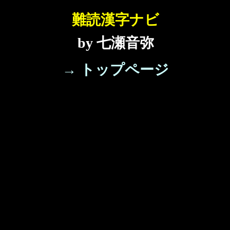
難読漢字ナビ
by 七瀬音弥
→ トップページ