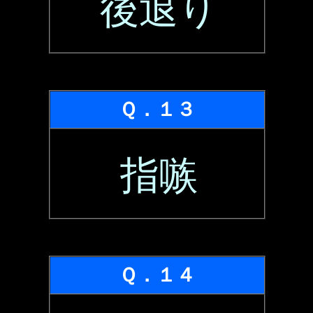
後退り
Ｑ．１３
指嗾
Ｑ．１４