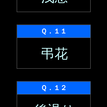
Ｑ．１１
弔花
Ｑ．１２