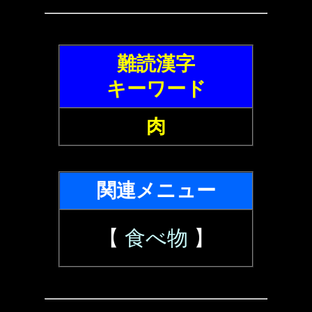
難読漢字
キーワード
肉
関連メニュー
【
食べ物
】