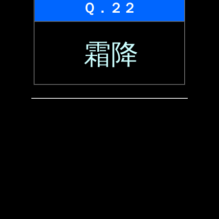
Ｑ．２２
霜降