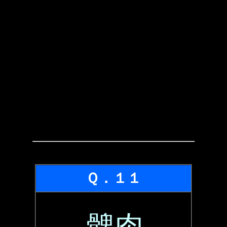
Ｑ．１１
髀肉