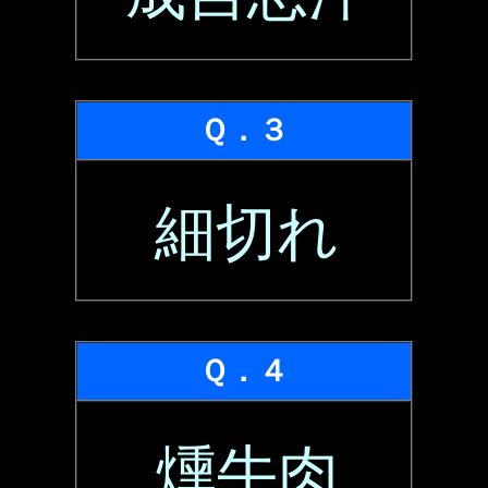
Ｑ．３
細切れ
Ｑ．４
燻牛肉