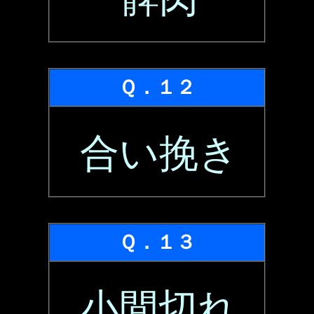
Ｑ．１２
合い挽き
Ｑ．１３
小間切れ