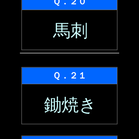
Ｑ．２０
馬刺
Ｑ．２１
鋤焼き