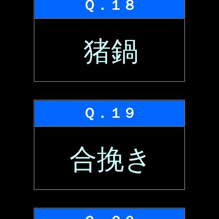
Ｑ．１８
猪鍋
Ｑ．１９
合挽き