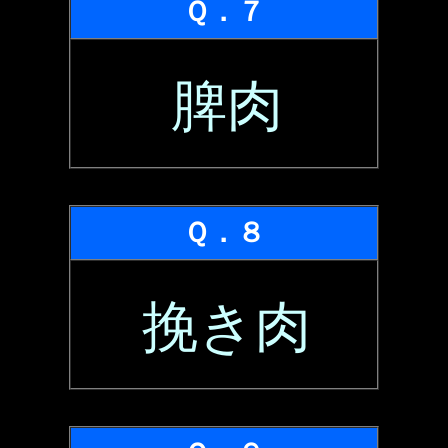
Ｑ．７
脾肉
Ｑ．８
挽き肉