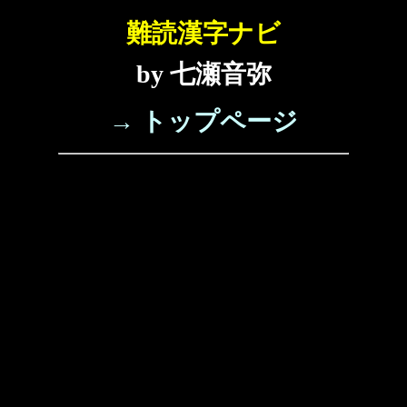
難読漢字ナビ
by 七瀬音弥
→ トップページ