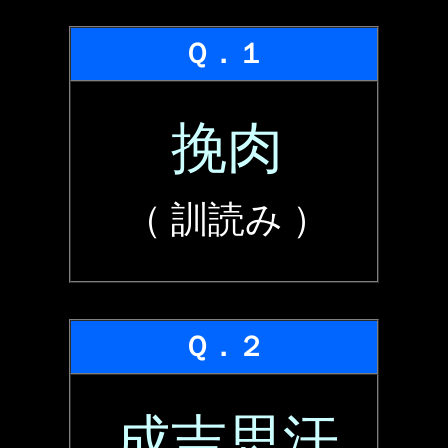
Ｑ．１
挽肉
（ 訓読み ）
Ｑ．２
成吉思汗