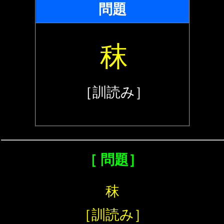
問題
秣
［訓読み］
［ 問題］
秣
［訓読み］