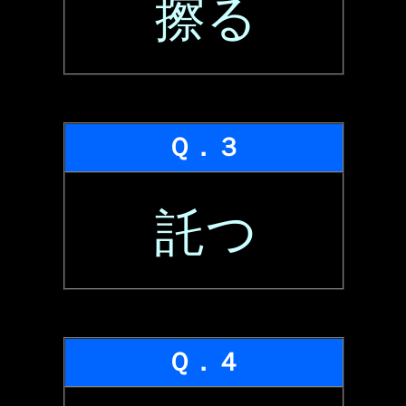
擦る
Ｑ．３
託つ
Ｑ．４