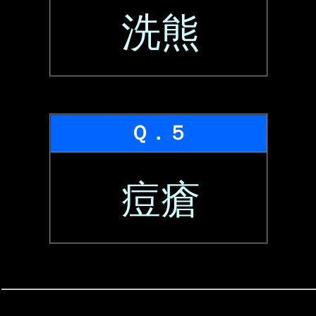
洗熊
Ｑ．５
痘瘡