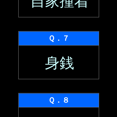
自家撞着
Ｑ．７
身銭
Ｑ．８