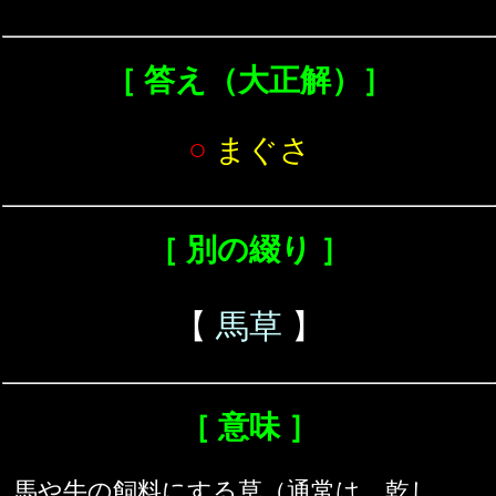
［ 答え（大正解）］
○
まぐさ
［ 別の綴り ］
【
馬草
】
［ 意味 ］
馬や牛の飼料にする草（通常は、乾し