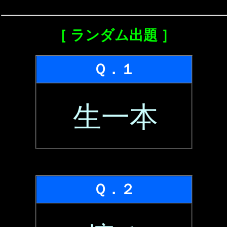
［ ランダム出題 ］
Ｑ．１
生一本
Ｑ．２