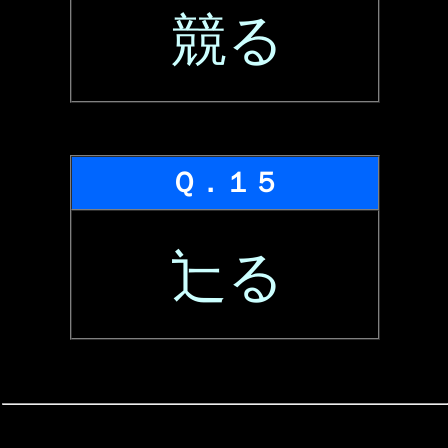
競る
Ｑ．１５
辷る