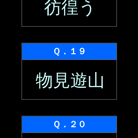
彷徨う
Ｑ．１９
物見遊山
Ｑ．２０