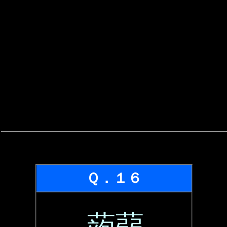
Ｑ．１６
蒟蒻