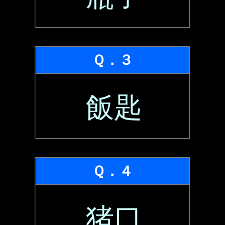
Ｑ．３
飯匙
Ｑ．４
猪口