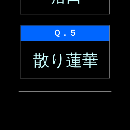
Ｑ．５
散り蓮華