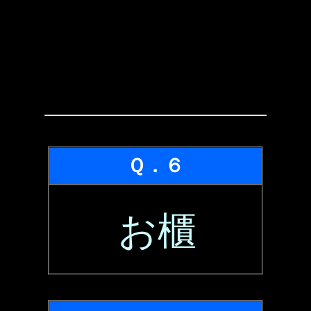
Ｑ．６
お櫃