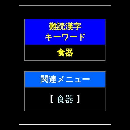
難読漢字
キーワード
食器
関連メニュー
【
食器
】