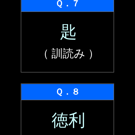
Ｑ．７
匙
（ 訓読み ）
Ｑ．８
徳利