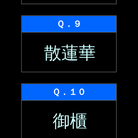
Ｑ．９
散蓮華
Ｑ．１０
御櫃