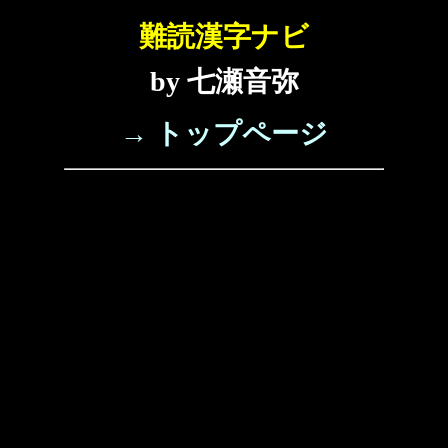
難読漢字ナビ
by 七瀬音弥
→ トップページ