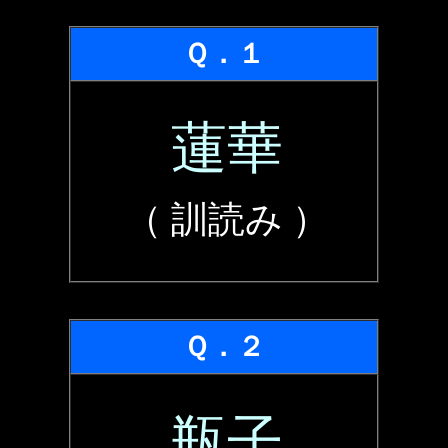
Ｑ．１
蓮華
（ 訓読み ）
Ｑ．２
瓶子