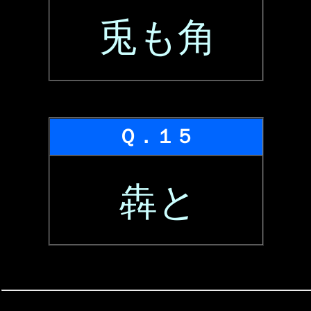
兎も角
Ｑ．１５
犇と