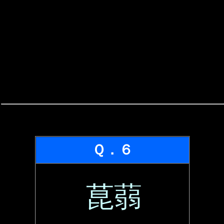
Ｑ．６
菎蒻