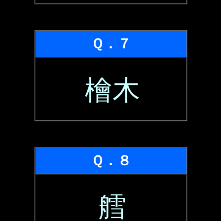
Ｑ．７
檜木
Ｑ．８
艝