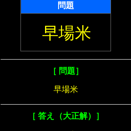
問題
早場米
［ 問題］
早場米
［ 答え（大正解）］