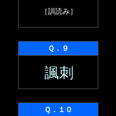
［訓読み］
Ｑ．９
諷刺
Ｑ．１０