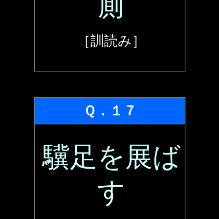
厠
［訓読み］
Ｑ．１７
驥足を展ば
す