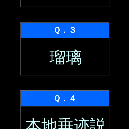
Ｑ．３
瑠璃
Ｑ．４
本地垂迹説