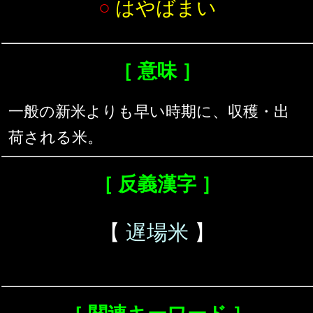
○
はやばまい
［ 意味 ］
一般の新米よりも早い時期に、収穫・出
荷される米。
［ 反義漢字 ］
【
遅場米
】