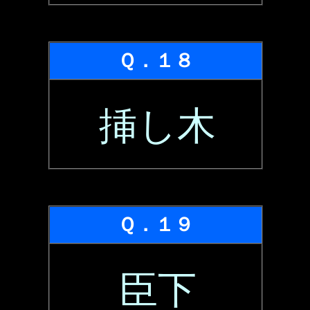
Ｑ．１８
挿し木
Ｑ．１９
臣下