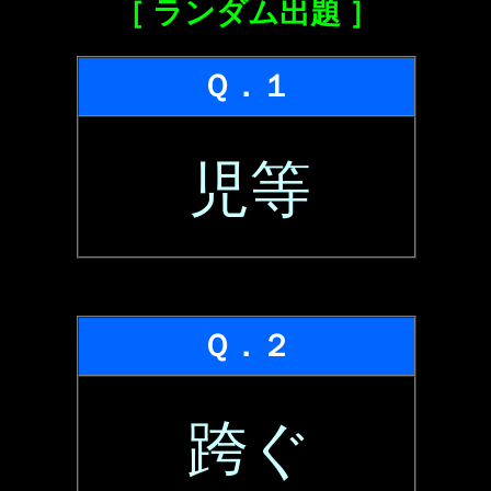
［ ランダム出題 ］
Ｑ．１
児等
Ｑ．２
跨ぐ