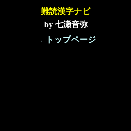
難読漢字ナビ
by 七瀬音弥
→ トップページ