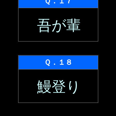
Ｑ．１７
吾が輩
Ｑ．１８
鰻登り