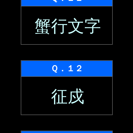
蟹行文字
Ｑ．１２
征戍