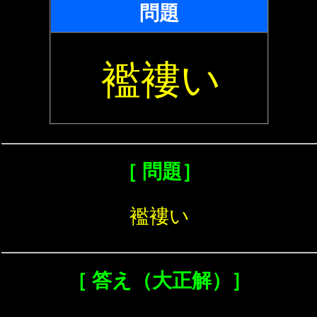
問題
襤褸い
［ 問題］
襤褸い
［ 答え（大正解）］