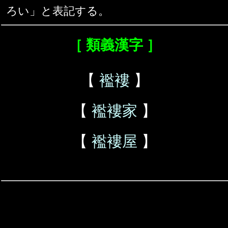
ろい」と表記する。
［ 類義漢字 ］
【
襤褸
】
【
襤褸家
】
【
襤褸屋
】