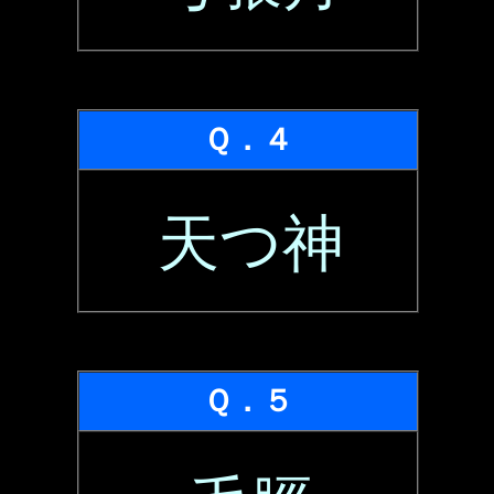
Ｑ．４
天つ神
Ｑ．５