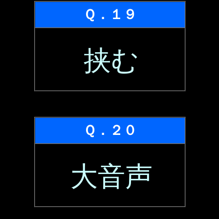
Ｑ．１９
挟む
Ｑ．２０
大音声