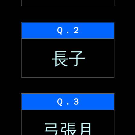
Ｑ．２
長子
Ｑ．３
弓張月