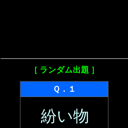
［ ランダム出題 ］
Ｑ．１
紛い物