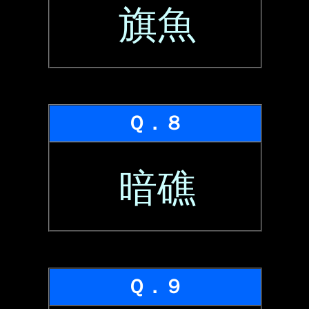
旗魚
Ｑ．８
暗礁
Ｑ．９