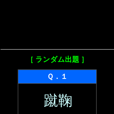
［ ランダム出題 ］
Ｑ．１
蹴鞠