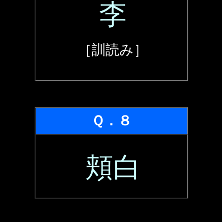
李
［訓読み］
Ｑ．８
頬白