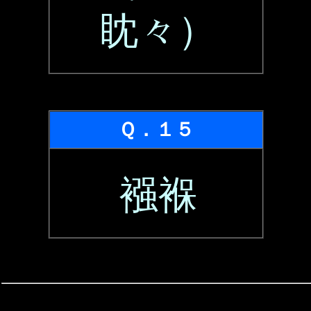
眈々）
Ｑ．１５
襁褓