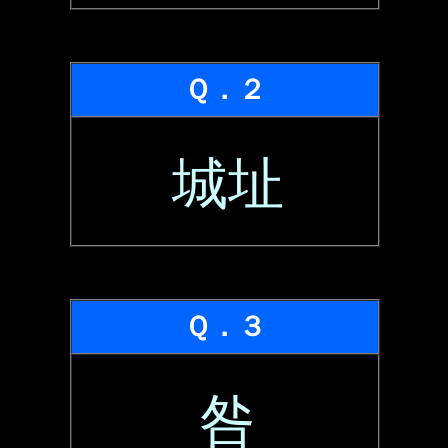
Ｑ．２
城址
Ｑ．３
咎