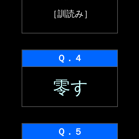
［訓読み］
Ｑ．４
零す
Ｑ．５