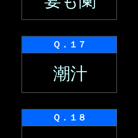
宴も闌
Ｑ．１７
潮汁
Ｑ．１８