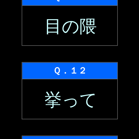
目の隈
Ｑ．１２
挙って