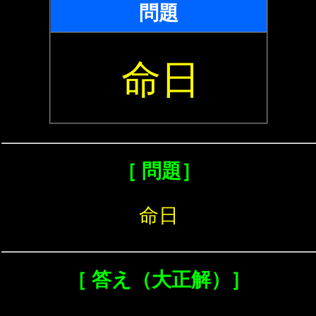
問題
命日
［ 問題］
命日
［ 答え（大正解）］