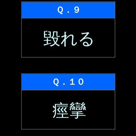
Ｑ．９
毀れる
Ｑ．１０
痙攣