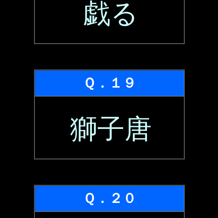
戯る
Ｑ．１９
獅子唐
Ｑ．２０