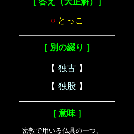
［ 答え（大正解）］
○
とっこ
［ 別の綴り ］
【
独古
】
【
独股
】
［ 意味 ］
密教で用いる仏具の一つ。