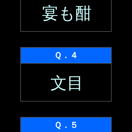
宴も酣
Ｑ．４
文目
Ｑ．５