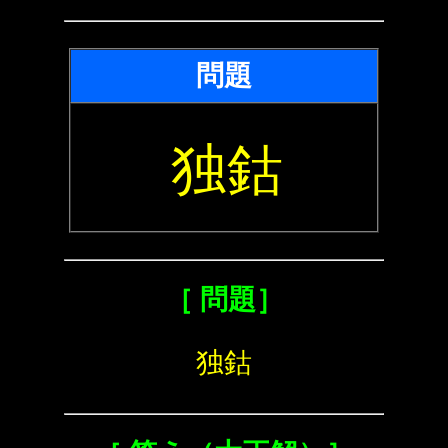
問題
独鈷
［ 問題］
独鈷