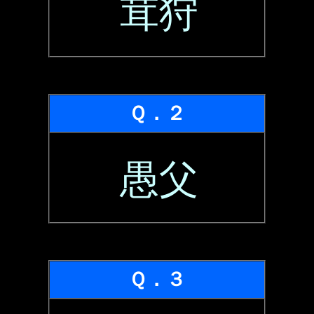
茸狩
Ｑ．２
愚父
Ｑ．３