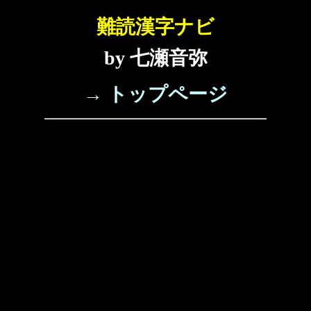
難読漢字ナビ
by 七瀬音弥
→ トップページ