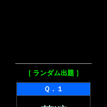
［ ランダム出題 ］
Ｑ．１