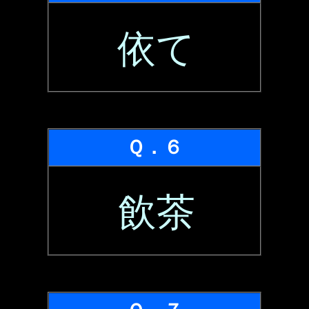
依て
Ｑ．６
飲茶