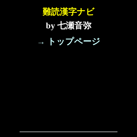
難読漢字ナビ
by 七瀬音弥
→ トップページ