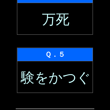
万死
Ｑ．５
験をかつぐ