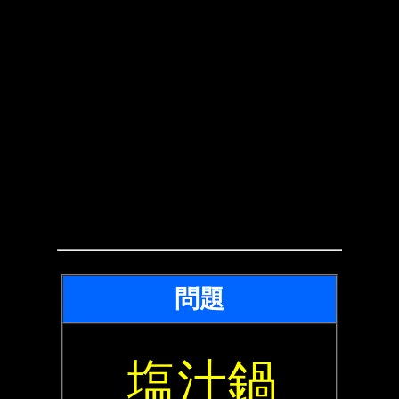
問題
塩汁鍋