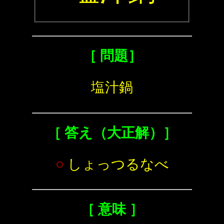
［ 問題］
塩汁鍋
［ 答え（大正解）］
○
しょっつるなべ
［ 意味 ］