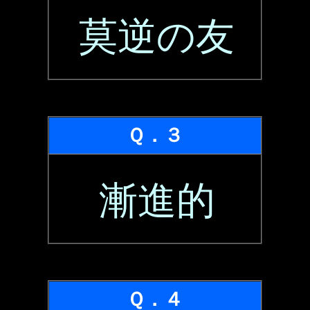
莫逆の友
Ｑ．３
漸進的
Ｑ．４