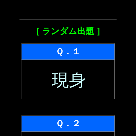
［ ランダム出題 ］
Ｑ．１
現身
Ｑ．２