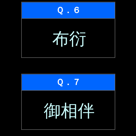
Ｑ．６
布衍
Ｑ．７
御相伴