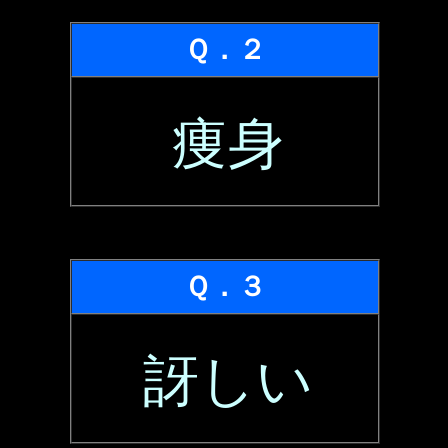
Ｑ．２
痩身
Ｑ．３
訝しい