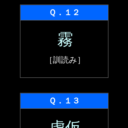
Ｑ．１２
霧
［訓読み］
Ｑ．１３
虚仮