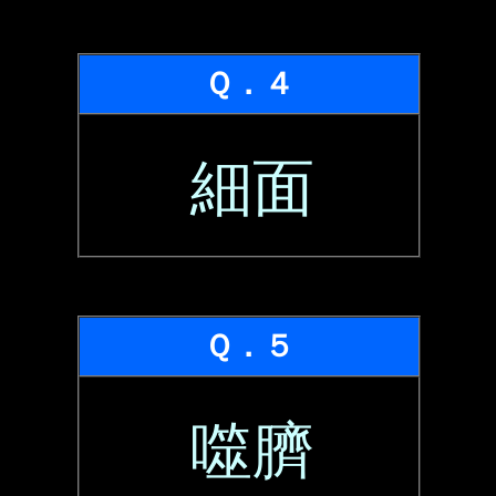
Ｑ．４
細面
Ｑ．５
噬臍