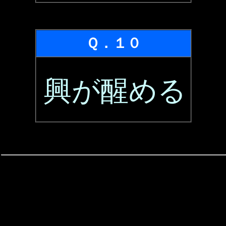
Ｑ．１０
興が醒める