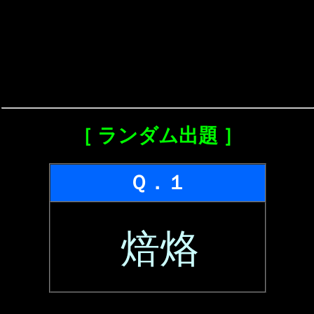
［ ランダム出題 ］
Ｑ．１
焙烙