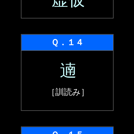
Ｑ．１４
遖
［訓読み］