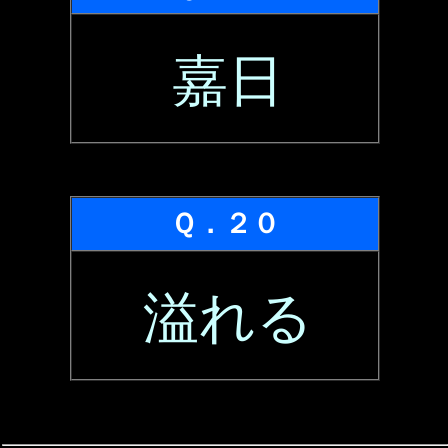
嘉日
Ｑ．２０
溢れる