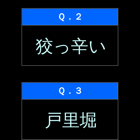
Ｑ．２
狡っ辛い
Ｑ．３
戸里堀