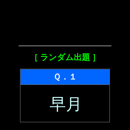
［ ランダム出題 ］
Ｑ．１
早月