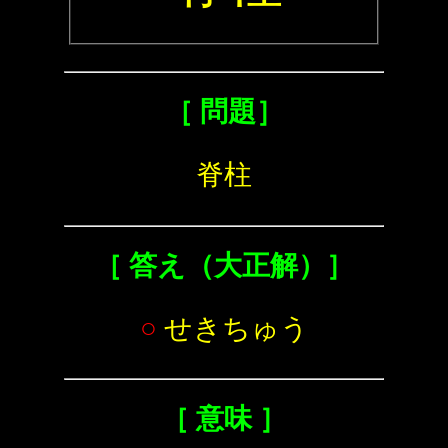
［ 問題］
脊柱
［ 答え（大正解）］
○
せきちゅう
［ 意味 ］