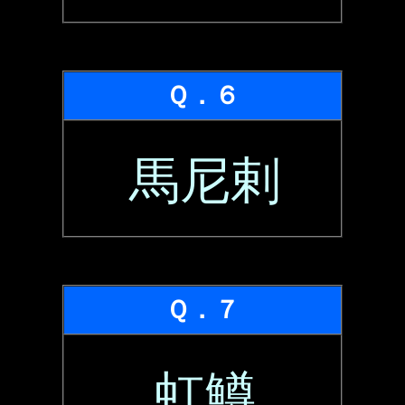
Ｑ．６
馬尼剌
Ｑ．７
虹鱒