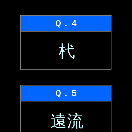
Ｑ．４
杙
Ｑ．５
遠流