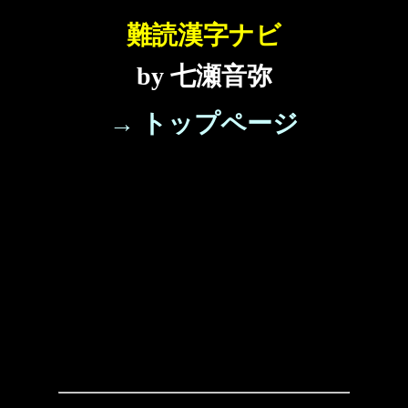
難読漢字ナビ
by 七瀬音弥
→ トップページ