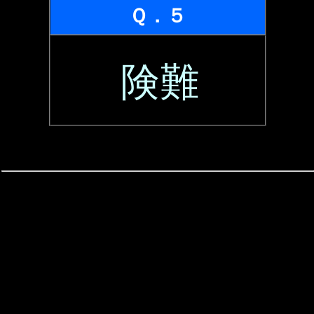
Ｑ．５
険難