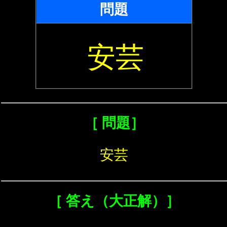
問題
安芸
［ 問題］
安芸
［ 答え（大正解）］