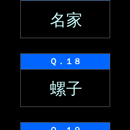
名家
Ｑ．１８
螺子