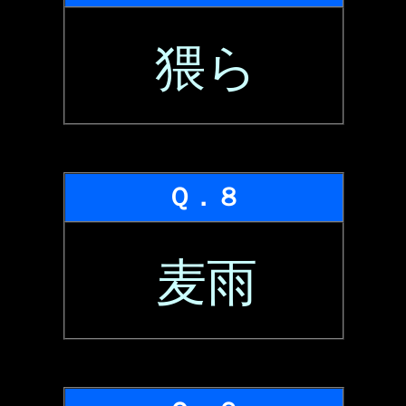
猥ら
Ｑ．８
麦雨