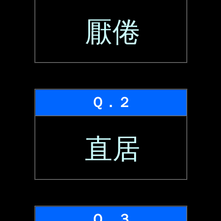
厭倦
Ｑ．２
直居
Ｑ．３