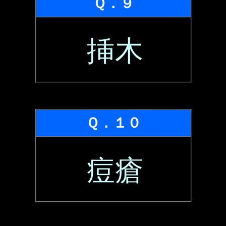
Ｑ．９
挿木
Ｑ．１０
痘瘡