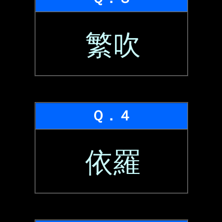
繁吹
Ｑ．４
依羅