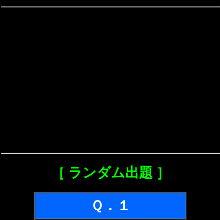
［ ランダム出題 ］
Ｑ．１