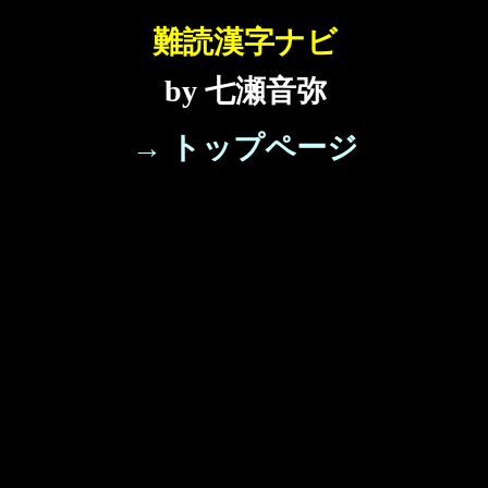
難読漢字ナビ
by 七瀬音弥
→ トップページ