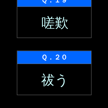
Ｑ．１９
嗟歎
Ｑ．２０
祓う