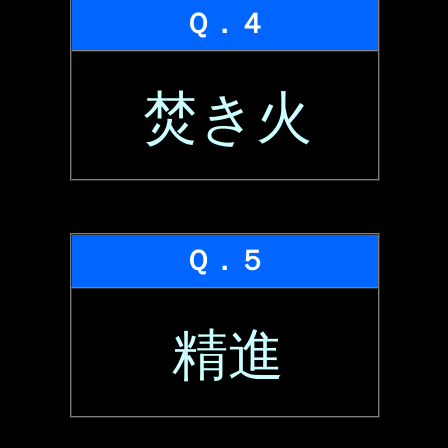
Ｑ．４
焚き火
Ｑ．５
精進