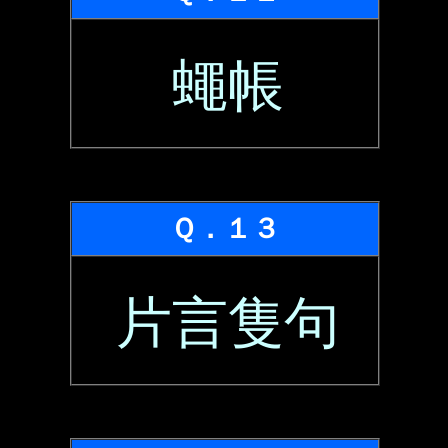
蠅帳
Ｑ．１３
片言隻句