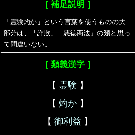
［ 補足説明 ］
「霊験灼か」という言葉を使うものの大
部分は、「詐欺」「悪徳商法」の類と思っ
て間違いない。
［ 類義漢字 ］
【
霊験
】
【
灼か
】
【
御利益
】