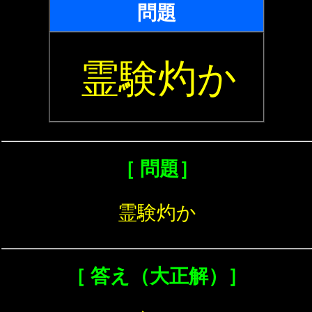
問題
霊験灼か
［ 問題］
霊験灼か
［ 答え（大正解）］