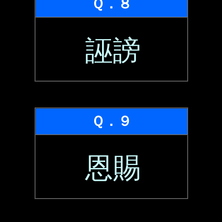
Ｑ．８
誣謗
Ｑ．９
恩賜