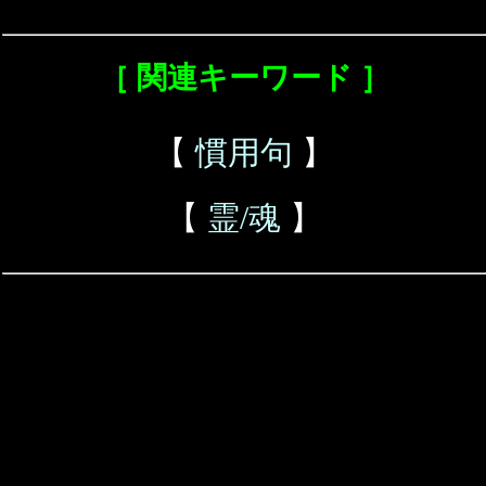
［ 関連キーワード ］
【
慣用句
】
【
霊/魂
】