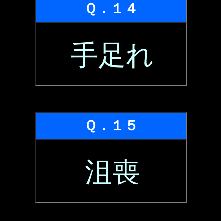
Ｑ．１４
手足れ
Ｑ．１５
沮喪