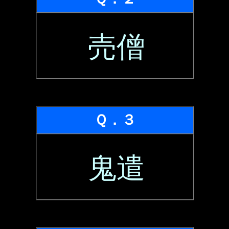
売僧
Ｑ．３
鬼遣