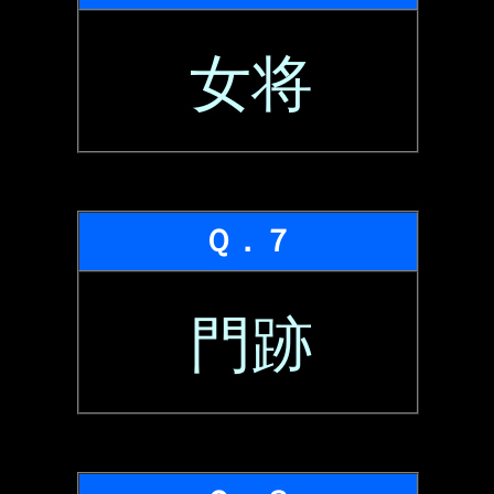
女将
Ｑ．７
門跡