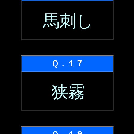
馬刺し
Ｑ．１７
狭霧