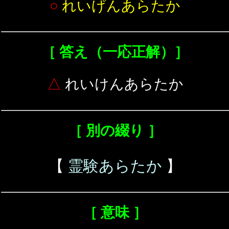
○
れいげんあらたか
［ 答え（一応正解）］
△
れいけんあらたか
［ 別の綴り ］
【
霊験あらたか
】
［ 意味 ］