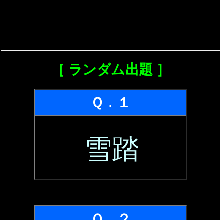
［ ランダム出題 ］
Ｑ．１
雪踏
Ｑ．２