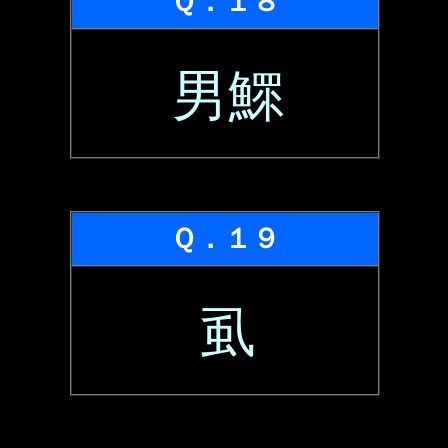
Ｑ．１８
男鰥
Ｑ．１９
虱