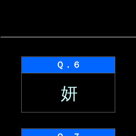
Ｑ．６
妍