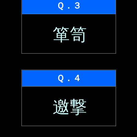
Ｑ．３
箪笥
Ｑ．４
邀撃