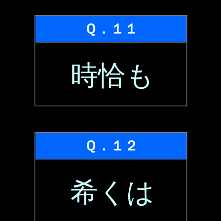
Ｑ．１１
時恰も
Ｑ．１２
希くは