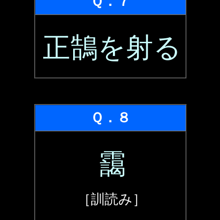
Ｑ．７
正鵠を射る
Ｑ．８
靄
［訓読み］