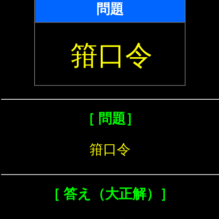
問題
箝口令
［ 問題］
箝口令
［ 答え（大正解）］