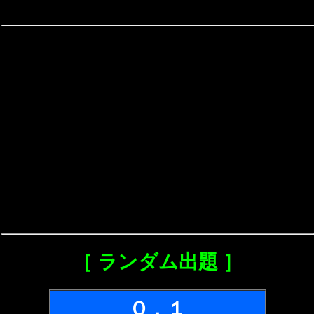
［ ランダム出題 ］
Ｑ．１