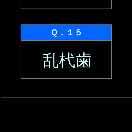
Ｑ．１５
乱杙歯