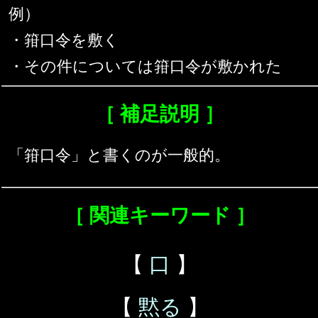
例）
・箝口令を敷く
・その件については箝口令が敷かれた
［ 補足説明 ］
「箝口令」と書くのが一般的。
［ 関連キーワード ］
【
口
】
【
黙る
】