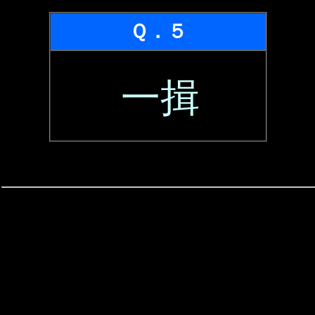
Ｑ．５
一揖