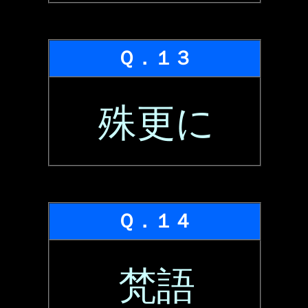
Ｑ．１３
殊更に
Ｑ．１４
梵語