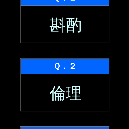
斟酌
Ｑ．２
倫理