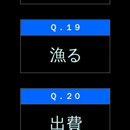
Ｑ．１９
漁る
Ｑ．２０
出費