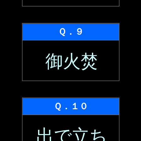
Ｑ．９
御火焚
Ｑ．１０
出で立ち