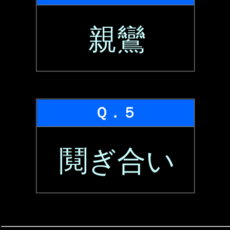
親鸞
Ｑ．５
鬩ぎ合い