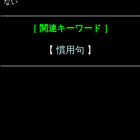
ない
［ 関連キーワード ］
【
慣用句
】