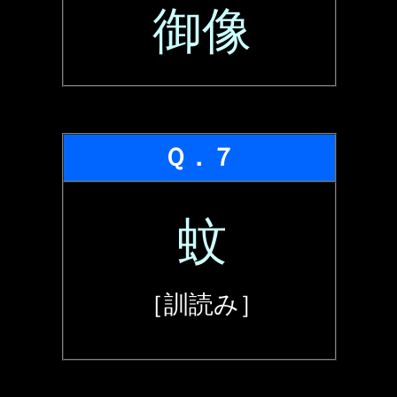
御像
Ｑ．７
蚊
［訓読み］