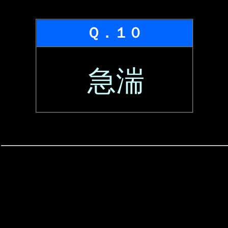
Ｑ．１０
急湍