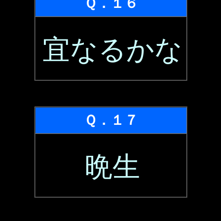
Ｑ．１６
宜なるかな
Ｑ．１７
晩生