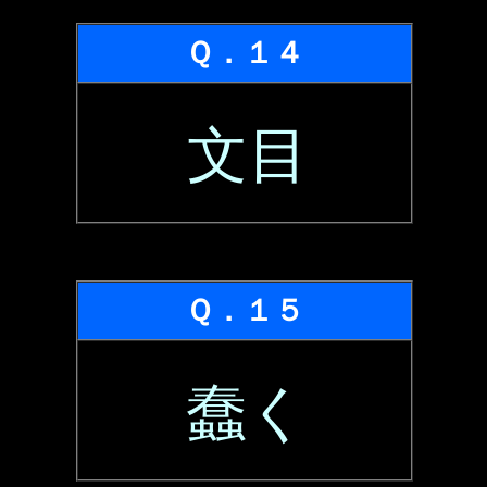
Ｑ．１４
文目
Ｑ．１５
蠢く