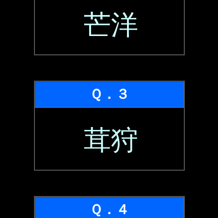
芒洋
Ｑ．３
茸狩
Ｑ．４