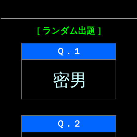
［ ランダム出題 ］
Ｑ．１
密男
Ｑ．２