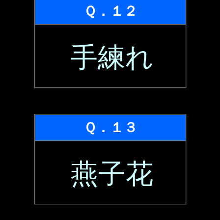
Ｑ．１２
手練れ
Ｑ．１３
燕子花