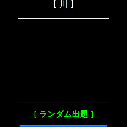
【
川
】
［ ランダム出題 ］