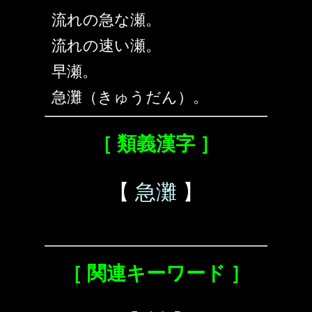
流れの急な瀬。
流れの速い瀬。
早瀬。
急灘（きゅうだん）。
［ 類義漢字 ］
【
急灘
】
［ 関連キーワード ］