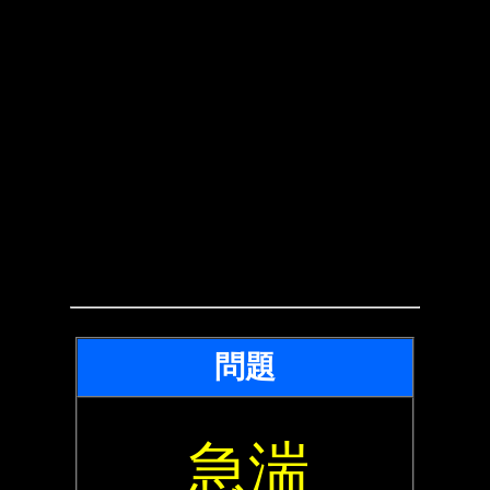
問題
急湍