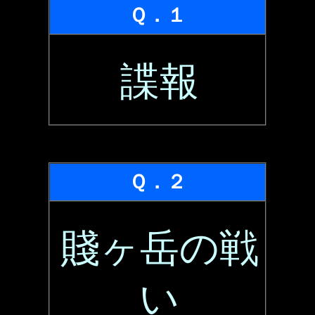
Ｑ．１
諜報
Ｑ．２
賤ヶ岳の戦
い