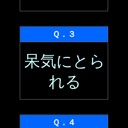
Ｑ．３
呆気にとら
れる
Ｑ．４