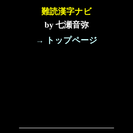
難読漢字ナビ
by 七瀬音弥
→ トップページ