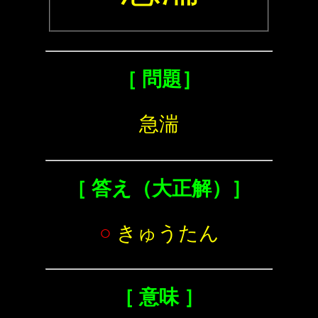
［ 問題］
急湍
［ 答え（大正解）］
○
きゅうたん
［ 意味 ］