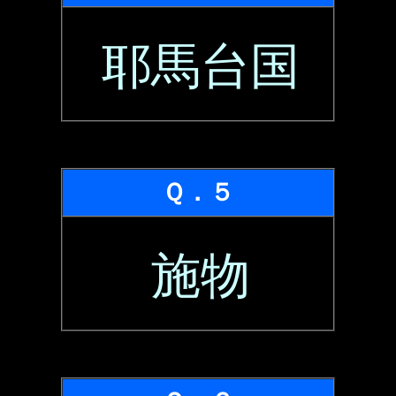
耶馬台国
Ｑ．５
施物