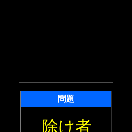
問題
除け者