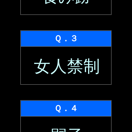
Ｑ．３
女人禁制
Ｑ．４