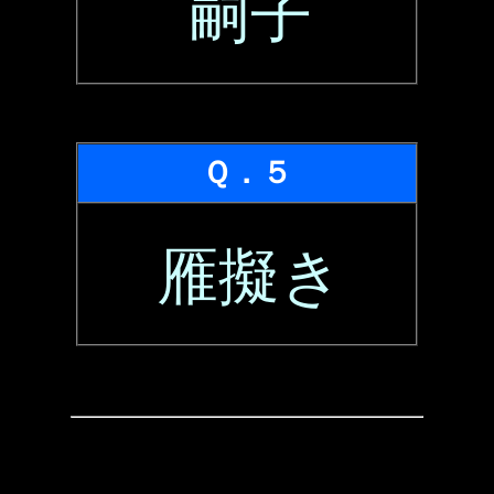
嗣子
Ｑ．５
雁擬き