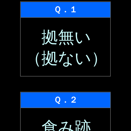
Ｑ．１
拠無い
（拠ない）
Ｑ．２
食み跡