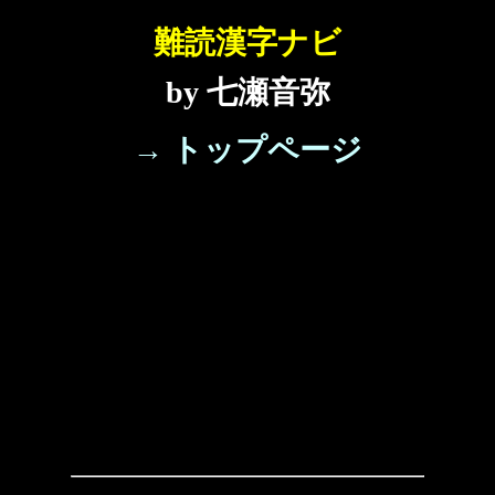
難読漢字ナビ
by 七瀬音弥
→ トップページ