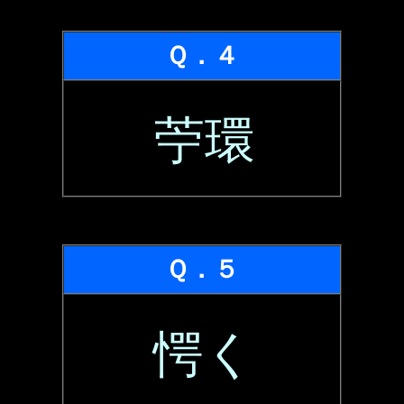
Ｑ．４
苧環
Ｑ．５
愕く