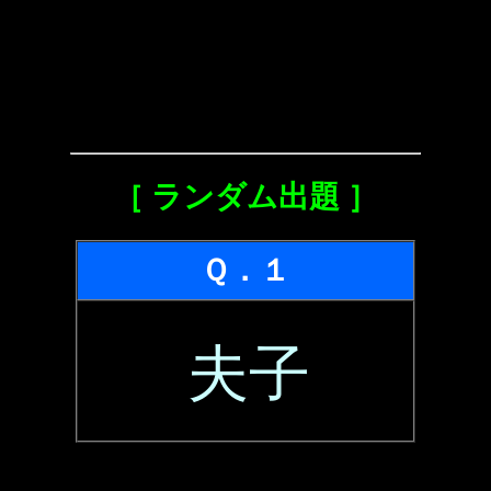
［ ランダム出題 ］
Ｑ．１
夫子