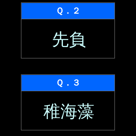
Ｑ．２
先負
Ｑ．３
稚海藻