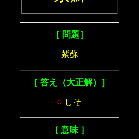
［ 問題］
紫蘇
［ 答え（大正解）］
○
しそ
［ 意味 ］