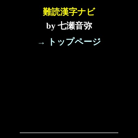
難読漢字ナビ
by 七瀬音弥
→ トップページ