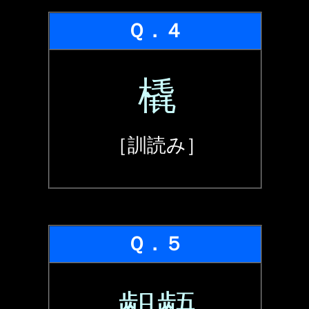
Ｑ．４
橇
［訓読み］
Ｑ．５