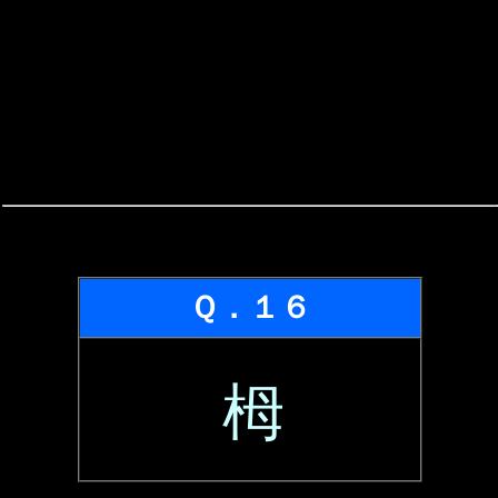
Ｑ．１６
栂