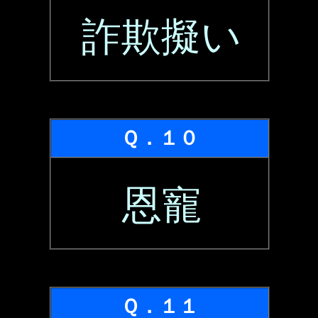
詐欺擬い
Ｑ．１０
恩寵
Ｑ．１１