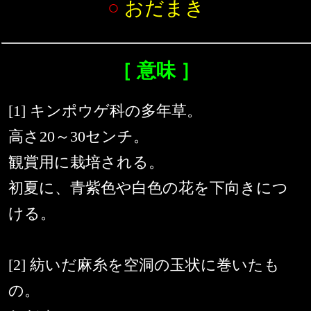
○
おだまき
［ 意味 ］
[1] キンポウゲ科の多年草。
高さ20～30センチ。
観賞用に栽培される。
初夏に、青紫色や白色の花を下向きにつ
ける。
[2] 紡いだ麻糸を空洞の玉状に巻いたも
の。