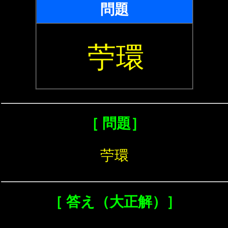
問題
苧環
［ 問題］
苧環
［ 答え（大正解）］