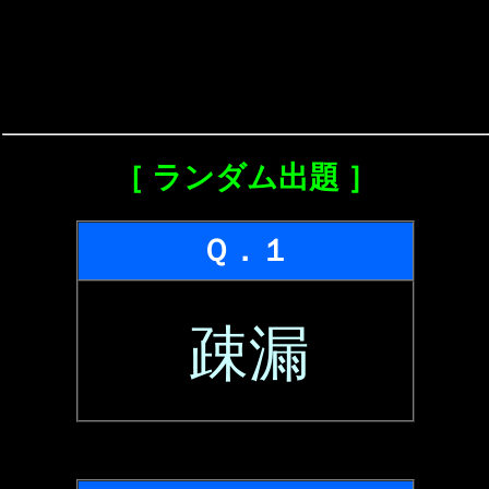
［ ランダム出題 ］
Ｑ．１
疎漏