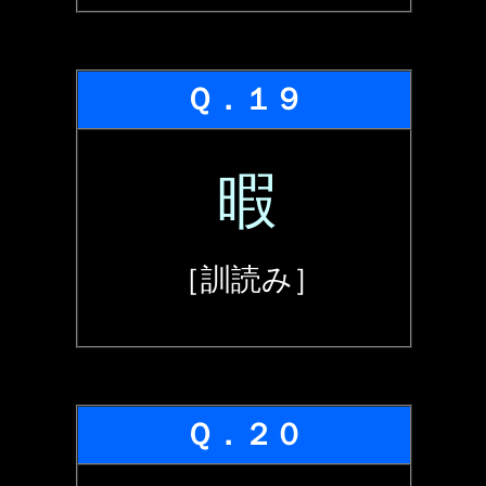
Ｑ．１９
暇
［訓読み］
Ｑ．２０