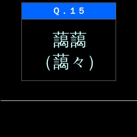
Ｑ．１５
藹藹
（藹々）