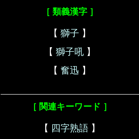
［ 類義漢字 ］
【
獅子
】
【
獅子吼
】
【
奮迅
】
［ 関連キーワード ］
【
四字熟語
】