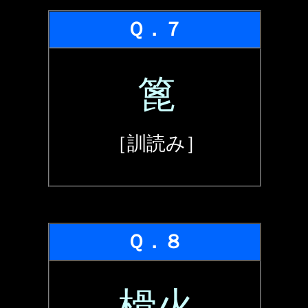
Ｑ．７
篦
［訓読み］
Ｑ．８
榾火