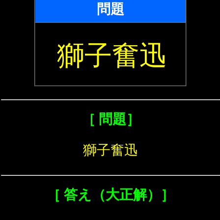
問題
獅子奮迅
［ 問題］
獅子奮迅
［ 答え（大正解）］