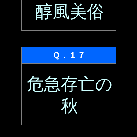
醇風美俗
Ｑ．１７
危急存亡の
秋