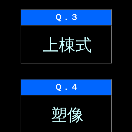
Ｑ．３
上棟式
Ｑ．４
塑像