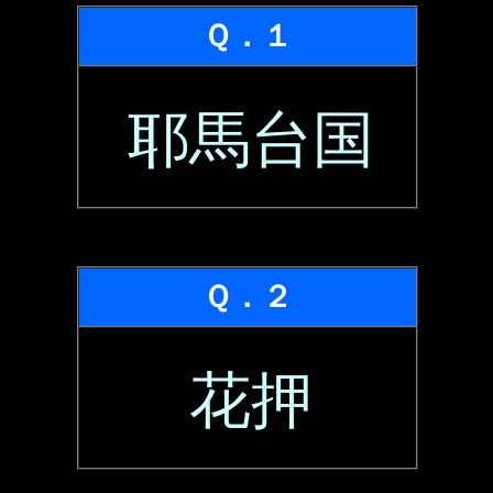
Ｑ．１
耶馬台国
Ｑ．２
花押