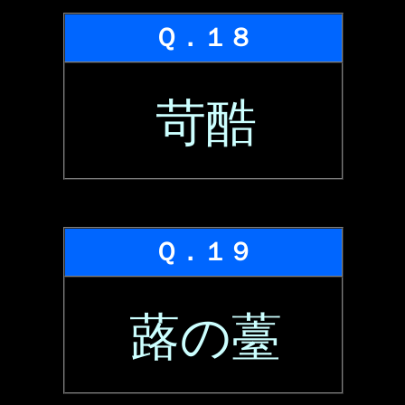
Ｑ．１８
苛酷
Ｑ．１９
蕗の薹