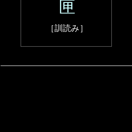
匣
［訓読み］